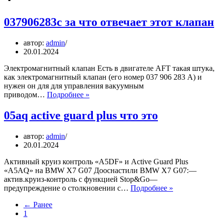
037906283c за что отвечает этот клапан
автор:
admin
20.01.2024
Электромагнитный клапан Есть в двигателе AFT такая штука,
как электромагнитный клапан (его номер 037 906 283 А) и
нужен он для для управления вакуумным
037906283c
приводом…
Подробнее »
за
что
05aq active guard plus что это
отвечает
этот
автор:
admin
клапан
20.01.2024
Активный круиз контроль «A5DF» и Active Guard Plus
«A5AQ» на BMW X7 G07 Дооснастили BMW X7 G07:—
актив.круиз-контроль с функцией Stop&Go—
05aq
предупреждение о столкновении с…
Подробнее »
active
← Ранее
guard
1
plus