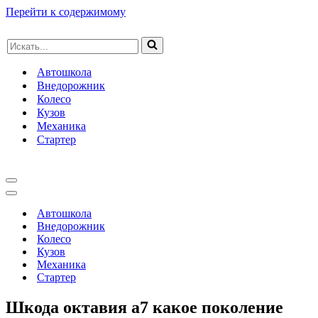
Перейти к содержимому
Искать...
Автошкола
Внедорожник
Колесо
Кузов
Механика
Стартер
Меню
навигации
Меню
навигации
Автошкола
Внедорожник
Колесо
Кузов
Механика
Стартер
Шкода октавия а7 какое поколение