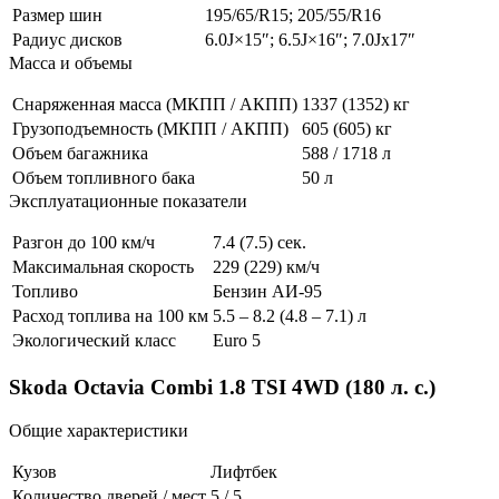
Размер шин
195/65/R15; 205/55/R16
Радиус дисков
6.0J×15″; 6.5J×16″; 7.0Jx17″
Масса и объемы
Снаряженная масса (МКПП / АКПП)
1337 (1352) кг
Грузоподъемность (МКПП / АКПП)
605 (605) кг
Объем багажника
588 / 1718 л
Объем топливного бака
50 л
Эксплуатационные показатели
Разгон до 100 км/ч
7.4 (7.5) сек.
Максимальная скорость
229 (229) км/ч
Топливо
Бензин АИ-95
Расход топлива на 100 км
5.5 – 8.2 (4.8 – 7.1) л
Экологический класс
Euro 5
Skoda Octavia Combi 1.8 TSI 4WD (180 л. с.)
Общие характеристики
Кузов
Лифтбек
Количество дверей / мест
5 / 5