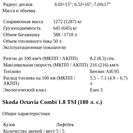
Радиус дисков
6.0J×15″; 6.5J×16″; 7.0Jx17″
Масса и объемы
Снаряженная масса
1272 (1287) кг
Грузоподъемность
645 (645) кг
Объем багажника
588 / 1718 л
Объем топливного бака
50 л
Эксплуатационные показатели
Разгон до 100 км/ч (МКПП / АКПП)
8.2 (8.3) сек.
Максимальная скорость (МКПП / АКПП)
216 (216) км/ч
Топливо
Бензин АИ-95
Расход топлива на 100 км (МКПП /
5.5 – 7.1 (4.9 – 6.7)
АКПП)
л
Экологический класс
Euro 5
Skoda Octavia Combi 1.8 TSI (180 л. с.)
Общие характеристики
Кузов
Лифтбек
Количество дверей / мест
5 / 5