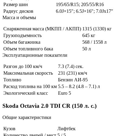
Размер шин
195/65/R15; 205/55/R16
Радиус дисков
6.0J×15″; 6.5J×16″; 7.0Jx17″
Масса и объемы
Снаряженная масса (МКПП / АКПП)
1315 (1330) кг
Грузоподъемность
645 кг
Объем багажника
568 / 1558 л
Объем топливного бака
50 л
Эксплуатационные показатели
Разгон до 100 км/ч
7.3 (7.4) сек.
Максимальная скорость
231 (231) км/ч
Топливо
Бензин АИ-95
Расход топлива на 100 км
5.5 – 8.2 (4.8 – 7.1) л
Экологический класс
Euro 5
Skoda Octavia 2.0 TDI CR (150 л. с.)
Общие характеристики
Кузов
Лифтбек
Количество дверей / мест
5 / 5