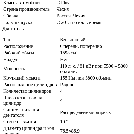
Класс автомобиля
С Plus
Страна производитель
Чехия
Сборка
Россия, Чехия
Годы выпуска
С 2013 по наст. время
Двигатель
Тип
Бензиновый
Расположение
Спереди, поперечно
Рабочий объем
1598 см³
Наддув
Нет
110 л. с. / 81 кВт при 5500 – 5800
Мощность
об./мин.
Крутящий момент
155 Нм при 3800 об./мин.
Расположение цилиндров
Рядное
Количество цилиндров
4
Число клапанов на
4
цилиндр
Система питания
Распределенный впрыск
двигателя
Степень сжатия
10.5
Диаметр цилиндра и ход
76.5×86.9
поршня