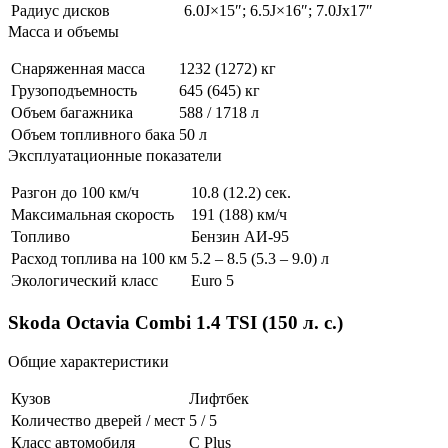
Радиус дисков
6.0J×15″; 6.5J×16″; 7.0Jx17″
Масса и объемы
Снаряженная масса
1232 (1272) кг
Грузоподъемность
645 (645) кг
Объем багажника
588 / 1718 л
Объем топливного бака
50 л
Эксплуатационные показатели
Разгон до 100 км/ч
10.8 (12.2) сек.
Максимальная скорость
191 (188) км/ч
Топливо
Бензин АИ-95
Расход топлива на 100 км
5.2 – 8.5 (5.3 – 9.0) л
Экологический класс
Euro 5
Skoda Octavia Combi 1.4 TSI (150 л. с.)
Общие характеристики
Кузов
Лифтбек
Количество дверей / мест
5 / 5
Класс автомобиля
С Plus