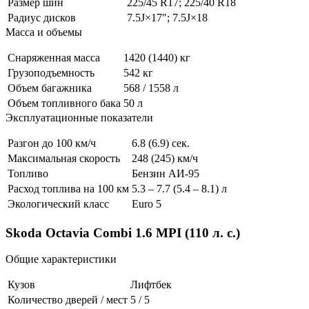
Размер шин
225/45 R17; 225/40 R18
Радиус дисков
7.5J×17″; 7.5J×18
Масса и объемы
Снаряженная масса
1420 (1440) кг
Грузоподъемность
542 кг
Объем багажника
568 / 1558 л
Объем топливного бака
50 л
Эксплуатационные показатели
Разгон до 100 км/ч
6.8 (6.9) сек.
Максимальная скорость
248 (245) км/ч
Топливо
Бензин АИ-95
Расход топлива на 100 км
5.3 – 7.7 (5.4 – 8.1) л
Экологический класс
Euro 5
Skoda Octavia Combi 1.6 MPI (110 л. с.)
Общие характеристики
Кузов
Лифтбек
Количество дверей / мест
5 / 5