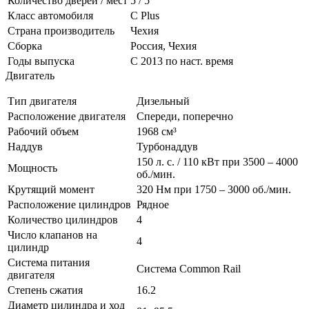
Количество дверей / мест
5 / 5
Класс автомобиля
С Plus
Страна производитель
Чехия
Сборка
Россия, Чехия
Годы выпуска
С 2013 по наст. время
Двигатель
Тип двигателя
Дизельный
Расположение двигателя
Спереди, поперечно
Рабочий объем
1968 см³
Наддув
Турбонаддув
150 л. с. / 110 кВт при 3500 – 4000
Мощность
об./мин.
Крутящий момент
320 Нм при 1750 – 3000 об./мин.
Расположение цилиндров
Рядное
Количество цилиндров
4
Число клапанов на
4
цилиндр
Система питания
Система Common Rail
двигателя
Степень сжатия
16.2
Диаметр цилиндра и ход