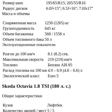
Размер шин
195/65/R15; 205/55/R16
Радиус дисков
6.0J×15″; 6.5J×16″; 7.0Jx17″
Масса и объемы
Снаряженная масса
1250 (1265) кг
Грузоподъемность
645 кг
Объем багажника
568 / 1558 л
Объем топливного бака
50 л
Эксплуатационные показатели
Разгон до 100 км/ч
8.1 (8.2) сек.
Максимальная скорость
219 (219) км/ч
Топливо
Бензин АИ-95
Расход топлива на 100 км
4.9 – 6.9 (4.8 – 6.6) л
Экологический класс
Euro 5
Skoda Octavia 1.8 TSI (180 л. с.)
Общие характеристики
Кузов
Лифтбек
Количество дверей / мест
5 / 5