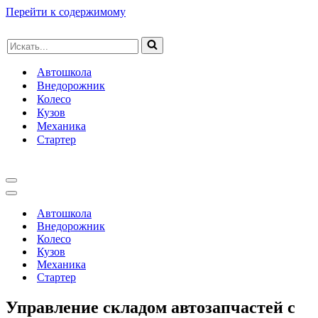
Перейти к содержимому
Искать...
Автошкола
Внедорожник
Колесо
Кузов
Механика
Стартер
Меню
навигации
Меню
навигации
Автошкола
Внедорожник
Колесо
Кузов
Механика
Стартер
Управление складом автозапчастей с