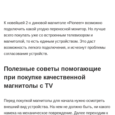
Проверяем все находящиеся на нем разъемы и
осматриваем монитор. Он должен так же быть без
дефектов и на нем должна быть наклеена пленка,
желательно плотная и мягкая. Так как экран не больших
габаритов к осмотру нужно отнестись очень внимательно.
При возникновении воздушного пространства в
поверхностном слое монитора, экран следует менять. Так
как в дальнейшем пространство будет только
расширяться.
Руководство по использованию и установлению магнитолы
короткое, поэтому в нее нужно взглянуть. Установить
проигрывающее устройство самостоятельно не составит
труда, главное пользоваться фото и видео материалами,
которые смогут помочь понять, что к чему. Цена магнитолы