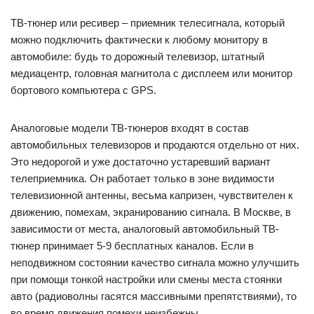
Гаджеты очень легко подключаются и настраиваются.
У нас вы можете приобрести как специализированные,
так и универсальные модели тюнеров по самым
выгодным ценам.
Похожие публикации:
Из чего состоит стойка амортизатора
Саша белый изменял жене почему
Сколько ехать до стамбула на машине
Сколько стоила лада гранта в 2020 году
Добавить комментарий