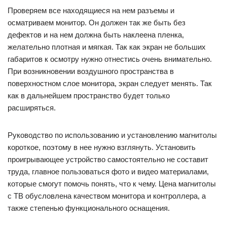
радио, другие читают книги и газеты, болтают по телефону,
учат языки, ругаются, делают зарядку и курят. Но есть еще
одна прекрасная возможность скоротать время в часовой
пробке – приобрести автомобильный ТВ-тюнер и во время
вынужденного безделья наслаждаться просмотром
программ, фильмов и видеоклипов.
Конечно, в оживленном движении телевизор не
посмотришь, и вовсе не из-за плохого качества сигнала
(современные цифровые модели превосходно ловят
видеопоток), а из соображений безопасности. Однако стоит
иметь в виду комфорт пассажиров, для которых цифровой
автомобильный ТВ-тюнер может стать превосходным
лекарством от скуки в пути.
Что же представляют собой эти гаджеты и как выбрать
подходящую модель?