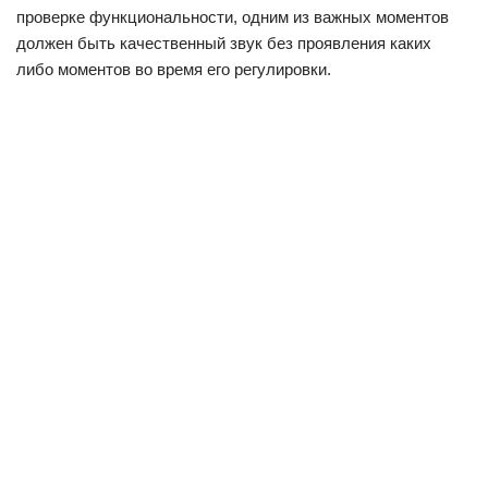
с ТВ обусловлена качеством монитора и контроллера, а
также степенью функционального оснащения.
Автомобильный ТВ-тюнер
В этом разделе вы можете купить автомобильный ТВ-
тюнер, подобрав устройство под ваши личные нужды, тип
системы и марку автомобиля.
С каждым месяцем движение на городских улицах все
больше затрудняется. Хотя в 2012 году Россия по
количеству автомобилей на душу населения стояла лишь
на 47-м месте, не стоит забывать, что максимум машин
скапливается в больших городах, поэтому мегаполисы
фактически переполнены автотранспортом.
Вечные пробки нужно как-то пережидать. Одни слушают