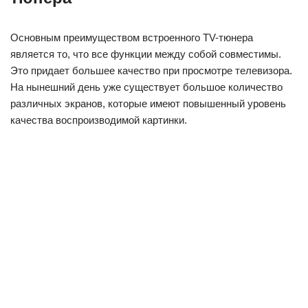
К новейшей 2-х диновой магнитоле «Pioneer» возможно
подключить какой угодно переносной монитор. Но лучше
всего покупать уже со встроенным телевизором и
магнитолой, то есть единым устройством. Это даст
возможность легкого подключения, и исчезнут проблемы
согласования устройств.
Полезные советы помогающие
при покупке качественной
магнитолы с TV
Перед покупкой магнитолы для начала нужно осмотреть
внешний вид устройства. На нем не должно быть, ни какого
намека на механическое повреждение. Далее переходим к
проверке функциональности, одним из важных моментов
должен быть качественный звук без проявления каких
либо моментов во время его регулировки.