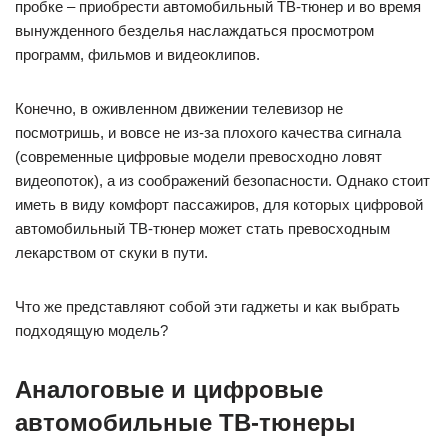
при помощи тонкой настройки или смены места стоянки
авто (радиоволны гасятся массивными препятствиями), то
во время движения помехи неизбежны.
В прошлом году на территории Москвы и Санкт-Петербурга
была введена система цифрового формата DVB-T и
новейшего DVB-T2. Это означает, что теперь жители
мегаполисов, а по плану к 2015 году – все россияне, могут
принимать телесигнал с помощью цифрового
автомобильного ТВ-тюнера. Цифровое вещание
осуществляется в дециметровом диапазоне в формате
MPEG-4; поток может быть записан на диск или флешку.
Обычно цифровой тюнер укомплектован антенной,
информационным носителем (или специальным разъемом)
и пультом ДУ для удобного переключения ТВ-каналов.
Многие автомобильные ТВ-тюнеры разработаны для
конкретных марок авто с их штатными медиацентрами.