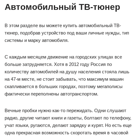
Аналоговые и цифровые
автомобильные ТВ-тюнеры
ТВ-тюнер или ресивер – приемник телесигнала, который
можно подключить фактически к любому монитору в
автомобиле: будь то дорожный телевизор, штатный
медиацентр, головная магнитола с дисплеем или монитор
бортового компьютера с GPS.
Аналоговые модели ТВ-тюнеров входят в состав
автомобильных телевизоров и продаются отдельно от них.
Это недорогой и уже достаточно устаревший вариант
телеприемника. Он работает только в зоне видимости
телевизионной антенны, весьма капризен, чувствителен к
движению, помехам, экранированию сигнала. В Москве, в
зависимости от места, аналоговый автомобильный ТВ-
тюнер принимает 5-9 бесплатных каналов. Если в
неподвижном состоянии качество сигнала можно улучшить