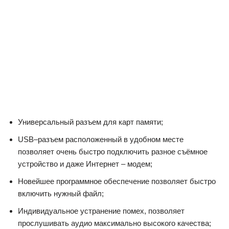
позволяет очень быстро подключить разное съёмное
устройство и даже Интернет – модем;
Новейшее программное обеспечение позволяет быстро
включить нужный файл;
Индивидуальное устранение помех, позволяет
прослушивать аудио максимально высокого качества;
Усилитель S-MOSFET позволяет во много раз повысить
громкость звука при этом не теряя качества;
Вмонтированный TV-тюнер способен уловить до 30
каналов с воспроизведением высокого качества, что
позволяет бесплатно прослушивать музыку или
смотреть передачу;
Жидкокристаллический дисплей LCD901.
Существует два варианта покупки проигрывающего
устройства с ТВ: