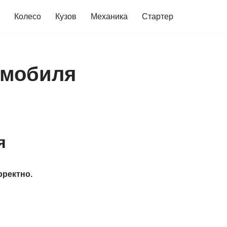
Колесо
Кузов
Механика
Стартер
омобиля
я
рректно.