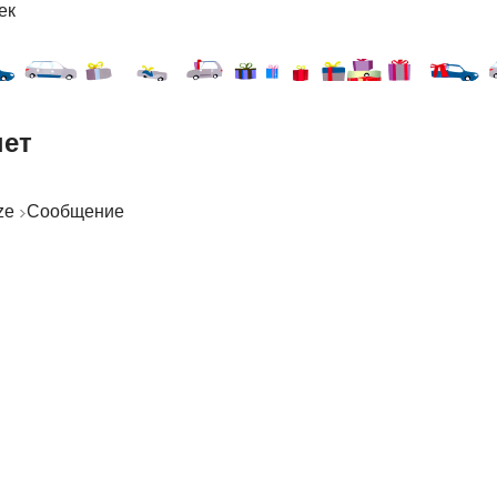
ек
нет
uze
Сообщение