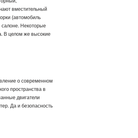
торный,
чают вместительный
орки (автомобиль
в салоне. Некоторые
. В целом же высокие
авление о современном
кого пространства в
панные двигатели
ктер. Да и безопасность