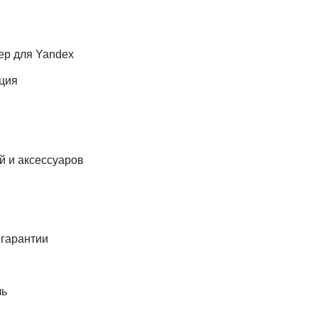
р для Yandex
ция
й и аксессуаров
 гарантии
ль