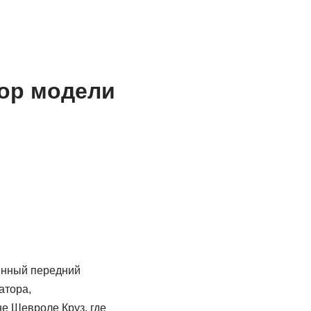
зор модели
ненный передний
атора,
е Шевроле Круз, где