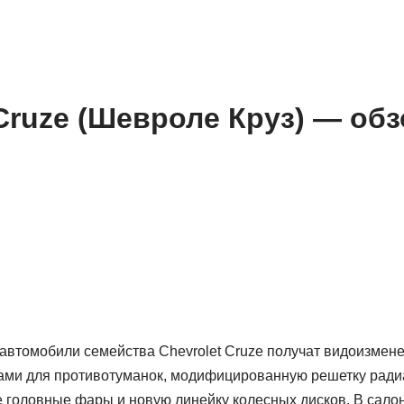
 Cruze (Шевроле Круз) — об
 автомобили семейства Chevrolet Cruze получат видоизме
ми для противотуманок, модифицированную решетку ради
головные фары и новую линейку колесных дисков. В салон