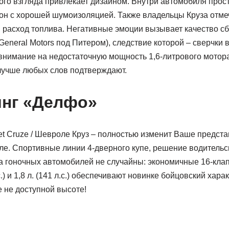
вого взгляда привлекает дизайном. Внутри автомобиля прос
н с хорошей шумоизоляцией. Также владельцы Круза отме
 расход топлива. Негативные эмоции вызывает качество сб
General Motors под Питером), следствие которой – сверчки 
нимание на недостаточную мощность 1,6-литрового мотора
лучше любых слов подтверждают.
инг «Делфо»
et Cruze / Шевроле Круз – полностью изменит Ваше предст
ле. Спортивные линии 4-дверного купе, решение водительс
та гоночных автомобилей не случайны: экономичные 16-кла
с.) и 1,8 л. (141 л.с.) обеспечивают новинке бойцовский хара
 не доступной высоте!