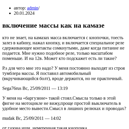
автор:
admin
20.01.2024
включение массы как на камазе
кто не знает, на камазах масса включается с кнопочки, тоесть
залез в кабину, нажал кнопку, и включается специальное реле
сдерживающее контакты сомкнутыми, даже когда питание не
подается. Мне нужно подобное реле, только масштабом
поменьше. И на 12в. Может кто подскажет есть ли такие?
P.s для чего мне это надо? У меня постоянно выходят из строя
тумблера массы. Я поставил автомобильный
(вкручивающийся болт), вроде держится, но не практичный.
Sega76rus Вс, 25/09/2011 — 13:19
У меня на «баргузине» такой стоял.Смысла только в этой
фигне на мотоцикле не вижу,проще простой выключатель в
удобное место вывести.Смысл в лишних релюхах и проводах?
mudak Вс, 25/09/2011 — 14:02
от газона ищи. немеренная такая кнопочка