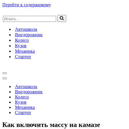
Перейти к содержимому
Искать...
Автошкола
Внедорожник
Колесо
Кузов
Механика
Стартер
Меню
навигации
Меню
навигации
Автошкола
Внедорожник
Колесо
Кузов
Механика
Стартер
Как включить массу на камазе