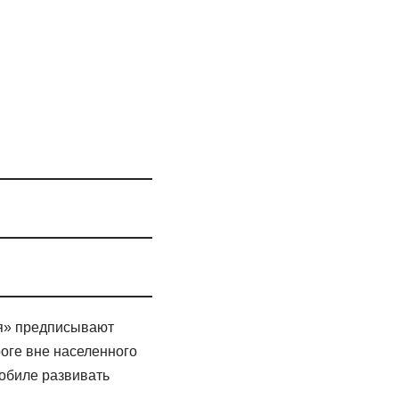
ия» предписывают
роге вне населенного
мобиле развивать