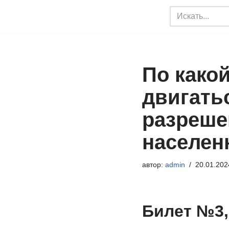
Перейти
к
содержимому
По како
двигать
разреше
населен
автор:
admin
20.01.202
Билет №3,