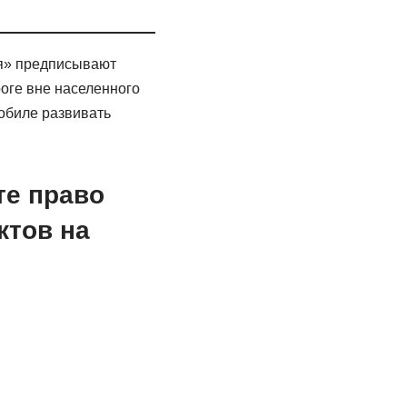
ия» предписывают
роге вне населенного
мобиле развивать
те право
ктов на