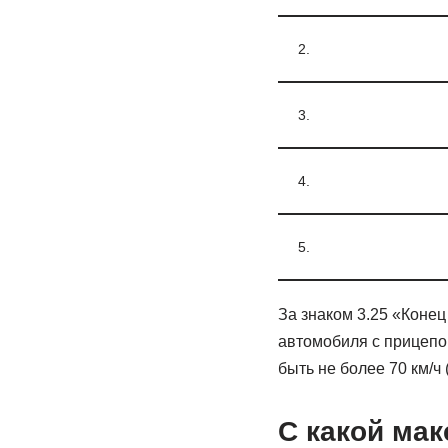
2.
3.
4.
5.
За знаком 3.25 «Коне
автомобиля с прицепом
быть не более 70 км/ч 
С какой ма