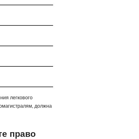
ния легкового
томагистралям, должна
те право