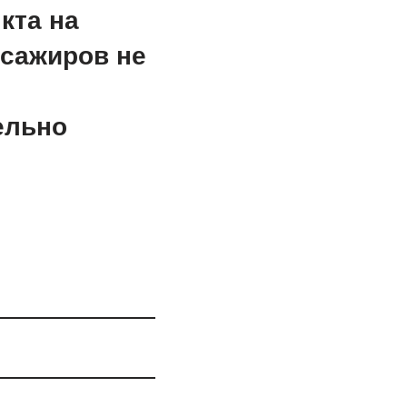
кта на
ссажиров не
ельно