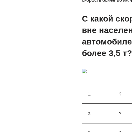
скорость более 90 км/ч
С какой ск
вне населен
автомобиле
более 3,5 т?
1.
?
2.
?