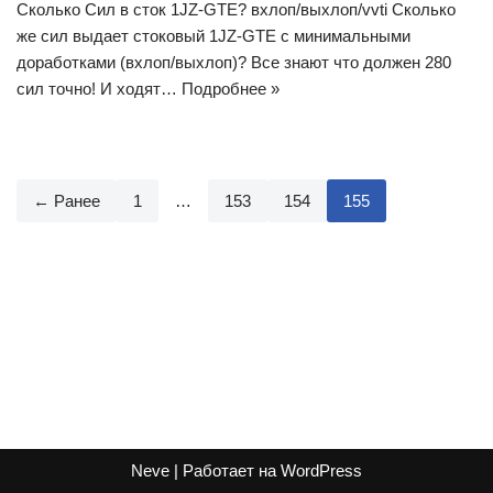
Сколько Сил в сток 1JZ-GTE? вхлоп/выхлоп/vvti Сколько
же сил выдает стоковый 1JZ-GTE с минимальными
доработками (вхлоп/выхлоп)? Все знают что должен 280
сил точно! И ходят…
Подробнее »
← Ранее
1
…
153
154
155
Neve
| Работает на
WordPress