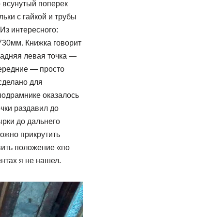
р всунутый поперек
ьки с гайкой и трубы
 Из интересного:
730мм. Книжка говорит
Задняя левая точка —
Передние — просто
сделано для
подрамнике оказалось
очки раздавил до
ырки до дальнего
можно прикрутить
вить положение «по
нтах я не нашел.