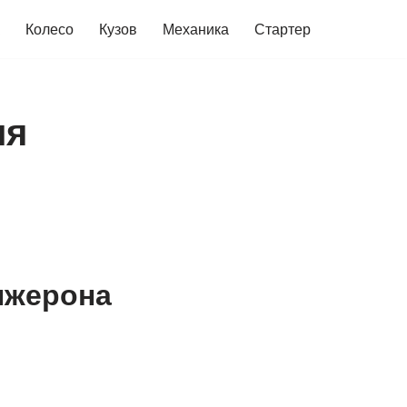
Колесо
Кузов
Механика
Стартер
ля
нжерона