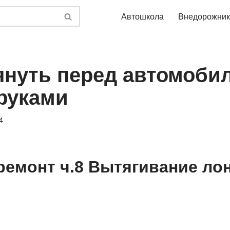
Автошкола
Внедорожник
януть перед автомоби
руками
4
ремонт ч.8 Вытягивание ло