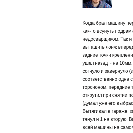
Когда брал машину пе
как-то всунуть подрам
недосварщиком. Так и
вытащить лонж вперед 
задние точки креплен
ушел назад ~ на 10мм,
согнуло и завернуло (
соответственно одна с
торсионом. передние 
открутил при снятии п
(думал уже его выбрас
Вытягивал в гараже, з
тянул и 1 на вторую. В
всей машины на самом