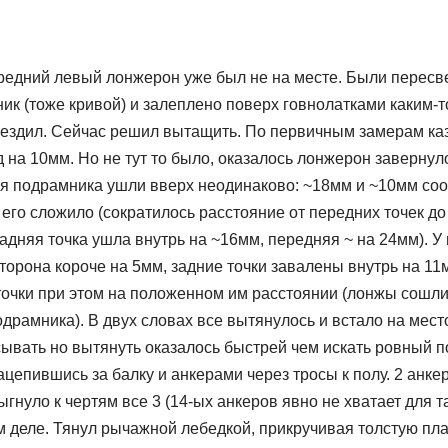
редний левый лонжерон уже был не на месте. Были пересв
ник (тоже кривой) и залеплено поверх говнолатками каким-т
 ездил. Сейчас решил вытащить. По первичным замерам каз
на 10мм. Но не тут то было, оказалось лонжерон завернул
ия подрамника ушли вверх неодинаково: ~18мм и ~10мм соо
 его сложило (сократилось расстояние от передних точек до 
задняя точка ушла внутрь на ~16мм, передняя ~ на 24мм). 
торона короче на 5мм, задние точки завалены внутрь на 11м
точки при этом на положенном им расстоянии (лонжы сошли
одрамника). В двух словах все вытянулось и встало на мес
ывать но вытянуть оказалось быстрей чем искать ровный п
ацепившись за балку и анкерами через тросы к полу. 2 анке
ыгнуло к чертям все 3 (14-ых анкеров явно не хватает для т
 деле. Тянул рычажной лебедкой, прикручивая толстую пла