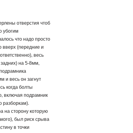
ерлены отверстия чтоб
о убогим
алось что надо просто
о вверх (передние и
ответственно), весь
задних) на 5-8мм,
У подрамника
м и весь он загнут
сь когда болты
то, включая подрамник
о разборкам).
ра на сторону которую
акого), был риск срыва
стину в точки