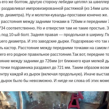
 его же болтом, другую сторону лебедки цеплял за швелле
ы раздавливал импровизированной растяжкой (из 14мм шпил
р. диаметра). Ну и молотки-кувалды-проставки конечно же.
о расстояния между задними точками в 726мм и передними 
734 соответственно. Но и отверстия там не такие простые. 
 под 10-ый болт. Задняя правая — продольная в ширину. 
его диаметра. И это заводские дырки. Подозреваю что так 
ь кастор. Расстояние между передними точками на самом 
сего его родное правильное расстояние.Так вот, передние т
ояние между задними до 726мм (от ближнего края мелкой д
 точки подрамника раздавил до 721 мм. Таким образом воз
ентру каждой из дырок (включая продольную). Иначе выста
 дырок было бы невозможно. И нигде ни слова об этих моме