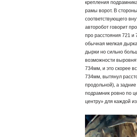
крепления подрамника
рамы ворот. В сторон
соответствующего внут
авторобот говорит пр
про расстояния 721 и 
обычная мелкая дырка
дырки но сильно больш
возможности выровнят
734мм, и это скорее в
734мм, вытянул расст
продольной), а задние
подрамник ровно по ц
центру» для каждой из