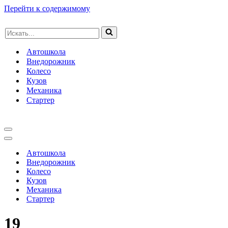
Перейти к содержимому
Искать...
Автошкола
Внедорожник
Колесо
Кузов
Механика
Стартер
Меню
навигации
Меню
навигации
Автошкола
Внедорожник
Колесо
Кузов
Механика
Стартер
19