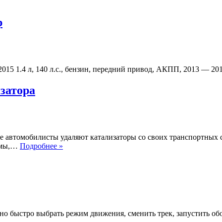
р
— 2015 1.4 л, 140 л.с., бензин, передний привод, АКПП, 2013 — 
затора
е автомобилисты удаляют катализаторы со своих транспортных 
Что
темы,…
Подробнее »
такое
пламегаситель
вместо
катализатора
ожно быстро выбрать режим движения, сменить трек, запустить 