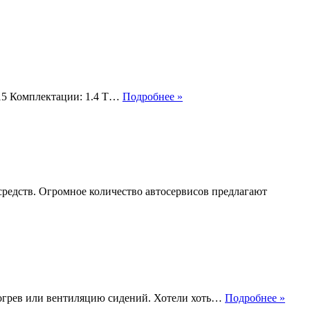
Шевроле
2015 Комплектации: 1.4 T…
Подробнее »
круз
1
8
сколько
масла
в
мотор
средств. Огромное количество автосервисов предлагают
Что
обогрев или вентиляцию сидений. Хотели хоть…
Подробнее »
такое