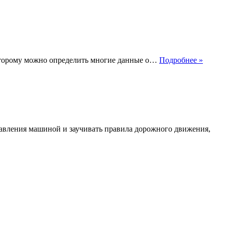
стин
на
авто
Что
которому можно определить многие данные о…
Подробнее »
такое
завод
номер
автом
равления машиной и заучивать правила дорожного движения,