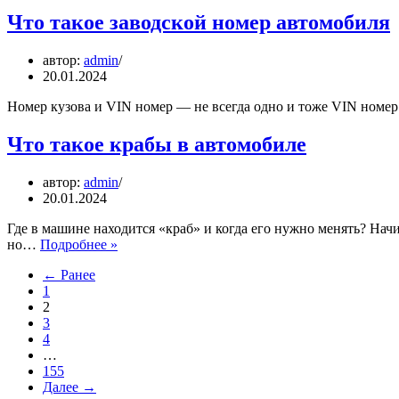
Что такое заводской номер автомобиля
автор:
admin
20.01.2024
Номер кузова и VIN номер — не всегда одно и тоже VIN ном
Что такое крабы в автомобиле
автор:
admin
20.01.2024
Где в машине находится «краб» и когда его нужно менять? На
Что
но…
Подробнее »
такое
← Ранее
крабы
1
в
2
автомобиле
3
4
…
155
Далее →