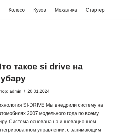
Колесо
Кузов
Механика
Стартер
то такое si drive на
субару
втор:
admin
20.01.2024
ехнология SI-DRIVE Мы внедрили систему на
втомобилях 2007 модельного года по всему
иру. Система основана на инновационном
нтегрированном управлении, с занимающим