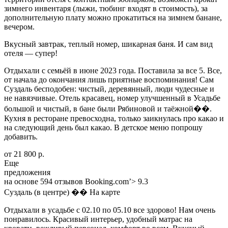
зимнего инвентаря (лыжи, тюбинг входят в стоимость), за
дополнительную плату можно прокатиться на зимнем банане,
вечером.
Вкусный завтрак, теплый номер, шикарная баня. И сам вид
отеля — супер!
Отдыхали с семьёй в июне 2023 года. Поставила за все 5. Все,
от начала до окончания лишь приятные воспоминания! Сам
Суздаль бесподобен: чистый, деревянный, люди чудесные и
не навязчивые. Отель красавец, номер улучшенный в Усадьбе
большой и чистый, в бане были Рябиновой и таëжной��.
Кухня в ресторане превосходна, только заикнулась про какао и
на следующий день был какао. В детское меню попрошу
добавить.
от 21 800 р.
Еще
предложения
на основе 594 отзывов Booking.com’> 9.3
Суздаль (в центре) �� На карте
Отдыхали в усадьбе с 02.10 по 05.10 все здорово! Нам очень
понравилось. Красивый интерьер, удобный матрас на