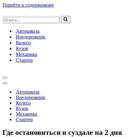
Перейти к содержимому
Искать...
Автошкола
Внедорожник
Колесо
Кузов
Механика
Стартер
Меню
навигации
Меню
навигации
Автошкола
Внедорожник
Колесо
Кузов
Механика
Стартер
Где остановиться в суздале на 2 дня