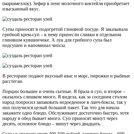
(маршмеллоу). Зефир в пене молочного коктейля приобретает
изысканный вкус.
Супы приносят в подогретой глиняной посуде. Я заказывала
грибной крем-суп – к нему принесли сливки в отдельном
глиняном кувшинчике. А лук для грибного супа был
подсушен и напоминал чипсы.
В ресторане подают вкусный квас и морс, пирожки и рыбные
расстегаи.
Порции большие и очень сытные. Я брала и суп, и второе –
оказалось слишком много. Я видела, как за соседним столом
народ попросил запаковать недоеденное в ланч-боксы, так у
них получился целый большой пакет. Так что для начала
закажите одно блюдо. Обслуживают достаточно быстро, хотя
народу в обед бывает много. Суп приносят минут через
десять, основное блюдо – минут через двадцать.
Супы в среднем стоят 400-500 рублей, горячие блюда – 600-