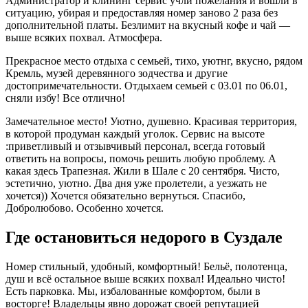
Администратор и клининг сервис учли пожелания и вошли в
ситуацию, убирая и предоставляя номер заново 2 раза без
дополнительной платы. Безлимит на вкусный кофе и чай —
выше всяких похвал. Атмосфера.
Прекрасное место отдыха с семьей, тихо, уютнг, вкусно, рядом
Кремль, музей деревянного зодчества и другие
достопримечательности. Отдыхаем семьей с 03.01 по 06.01,
сняли избу! Все отлично!
Замечательное место! Уютно, душевно. Красивая территория,
в которой продуман каждый уголок. Сервис на высоте
:приветливый и отзывчивый персонал, всегда готовый
ответить на вопросы, помочь решить любую проблему. А
какая здесь Трапезная. Жили в Шале с 20 сентября. Чисто,
эстетично, уютно. Два дня уже пролетели, а уезжать не
хочется)) Хочется обязательно вернуться. Спасибо,
Добролюбово. Особенно хочется.
Где остановиться недорого в Суздале
Номер стильный, удобный, комфортный! Бельё, полотенца,
душ и всё остальное выше всяких похвал! Идеально чисто!
Есть парковка. Мы, избалованные комфортом, были в
восторге! Владельцы явно дорожат своей репутацией