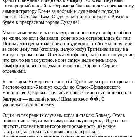
кровати, вежливый персонал, комфорт во всем. Вкусный
кислородный коктейль. Огромная благодарность прекрасному
администратору Елене за добрый и душевный подход к
гостям. Всех благ Вам. С удовольствием приедем к Вам как
будем в прекрасном городе Суздале!
Мы останавливались в гтк суздаль и поэтому в добролюбово
не жили, но если бы знали, конечно же остановились бы там.
Потому что цены тоже приятно удивили, чтобы мы получили
за свою цену там (спойлер, целую избу) Трапезная внизу на
минус первом этаже. Очень атмосферно, на фотках ощущение,
что как-то не так уютно, но на самом деле очень мило,
комфортно и все продумано и сделано хорошо. Сервис
отдельный.
Были 2 дня. Номер очень чистый. Удобный матрас на кровати.
Расположение -5 минут ходьбы до Спасо-Ефимиевского
монастыря. Доброжелательный профессиональный персонал.
Завтраки — высший класс! Шампанское ��. С
удовольствием вернемся.
Один из тех редких случаев, когда я ставлю 5 звёзд. Отель
полностью заслуживает самую высокую оценку. Идеальная
чистота, полная клиентоориентированность, вкусные
завтраки, максимальная лояльность персонала.