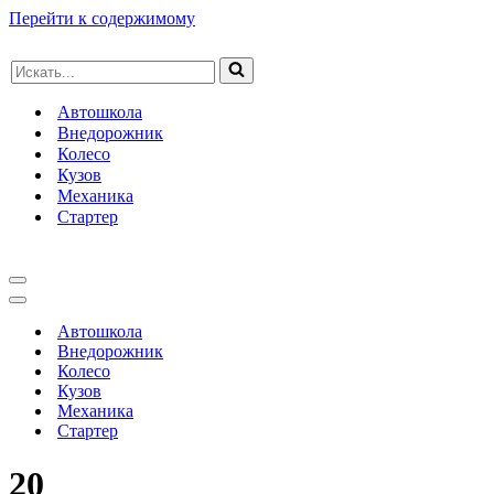
Перейти к содержимому
Искать...
Автошкола
Внедорожник
Колесо
Кузов
Механика
Стартер
Меню
навигации
Меню
навигации
Автошкола
Внедорожник
Колесо
Кузов
Механика
Стартер
20