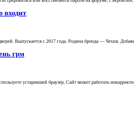
гистрироваться или восстановить пароль на форуме, с вероятно
 входит
, 5 дверей. Выпускается с 2017 года. Родина бренда — Чехия. Доб
ень грм
пользуете устаревший браузер. Сайт может работать некорректн