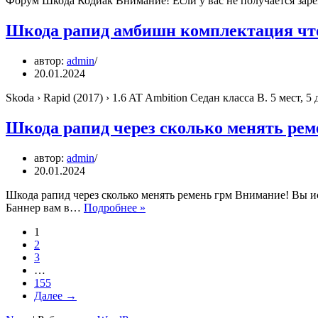
Форум Шкода Кодиак Внимание! Если у вас не получается заре
Шкода рапид амбишн комплектация что
автор:
admin
20.01.2024
Skoda › Rapid (2017) › 1.6 AT Ambition Седан класса B. 5 мест
Шкода рапид через сколько менять рем
автор:
admin
20.01.2024
Шкода рапид через сколько менять ремень грм Внимание! Вы ис
Шкода
Баннер вам в…
Подробнее »
рапид
1
через
2
сколько
3
менять
…
ремень
155
грм
Далее →