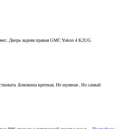
 мес. Дверь задняя правая GMC Yukon 4 K2UG
стковата .Боковина крепкая. Не шумная . Но самый
Шкод