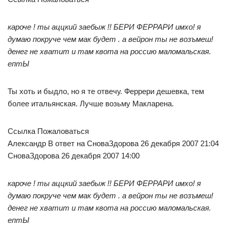
кароче ! ты аццкий заебыж !! БЕРИ ФЕРРАРИ имхо! я
думаю покруче чем мак будет . а вейрон ты не возъмеш!
денег не хватит и там квота на россию маломальская.
ептЫ
Ты хоть и быдло, но я те отвечу. Феррери дешевка, тем
более итальянская. Лучше возьму Макларена.
Ссылка Пожаловаться
Александр В ответ на СноваЗдорова 26 декабря 2007 21:04
СноваЗдорова 26 декабря 2007 14:00
кароче ! ты аццкий заебыж !! БЕРИ ФЕРРАРИ имхо! я
думаю покруче чем мак будет . а вейрон ты не возъмеш!
денег не хватит и там квота на россию маломальская.
ептЫ