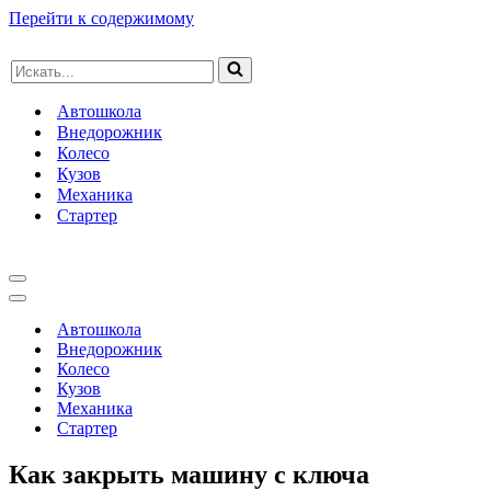
Перейти к содержимому
Искать...
Автошкола
Внедорожник
Колесо
Кузов
Механика
Стартер
Меню
навигации
Меню
навигации
Автошкола
Внедорожник
Колесо
Кузов
Механика
Стартер
Как закрыть машину с ключа