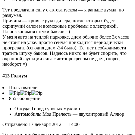
Тут предлагали сигу с автозапуском — я раньше думал, но
раздумал.
Причина — кривые руки дилера, после которых будет
скрипучий салон и возможные проблемы с электрикой.
Плюс экономия штуки баксов =)
У меня авто на теплой парковке, днем обычно более 3х часов
не стоит на улке. просто сейчас приходится периодически
прогревать (сегодня днем -34 было). Т.е. нет необходимости
тратить штуку баксов. Надеюсь никто не будет спорить, что
охранной функции сига с автопрогревом не дает, скорее,
наоборот =)
#13 Голлум
Пользователи
855 сообщений
Откуда: Город суровых мужчин
Автомобиль: Моя Прелесть — двухлитровый Аллюр
Отправлено 17 декабря 2012 — 14:06
Ты скажи: у тебя ключ от дверей отдельный, или он же и ключ