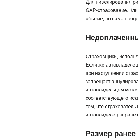
Для нивелирования ри
GAP-страхование. Кли
объеме, но сама проц
Недоплаченны
Страховщики, использ
Если же автовладелец 
при наступлении страх
запрещает аннулирова
автовладельцем может
соответствующего иска
тем, что страхователь
автовладелец вправе 
Размер ранее