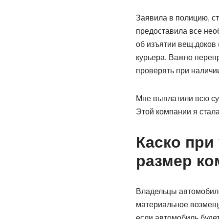
Заявила в полицию, с
предоставила все необ
об изъятии вещ.доков 
курьера. Важно перепр
проверять при наличии
Мне выплатили всю су
Этой компании я стал
Каско при
размер ко
Владельцы автомобилей
материальное возмеще
если автомобиль буде