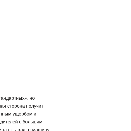
тандартных», но
ая сторона получит
енным ущербом и
одителей с большим
риод оставляют машину