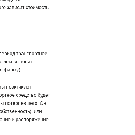
его зависит стоимость
 период транспортное
 о чем выносит
ю фирму).
мы практикуют
ортное средство будет
ны потерпевшего. Он
обственность), или
вание и распоряжение