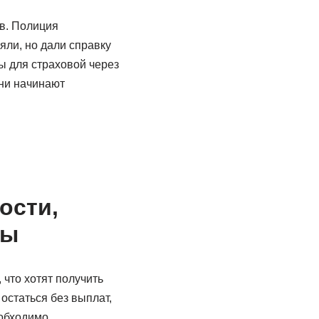
ов. Полиция
яли, но дали справку
ты для страховой через
они начинают
ости,
ты
что хотят получить
остаться без выплат,
еобходимо