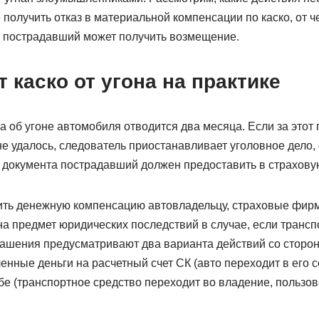
 получить отказ в материальной компенсации по каско, от ч
ки пострадавший может получить возмещение.
т каско от угона на практике
 об угоне автомобиля отводится два месяца. Если за этот
е удалось, следователь приостанавливает уголовное дело,
 документа пострадавший должен предоставить в страхову
ить денежную компенсацию автовладельцу, страховые фир
а предмет юридических последствий в случае, если трансп
лашения предусматривают два варианта действий со сторо
енные деньги на расчетный счет СК (авто переходит в его с
бе (транспортное средство переходит во владение, пользо