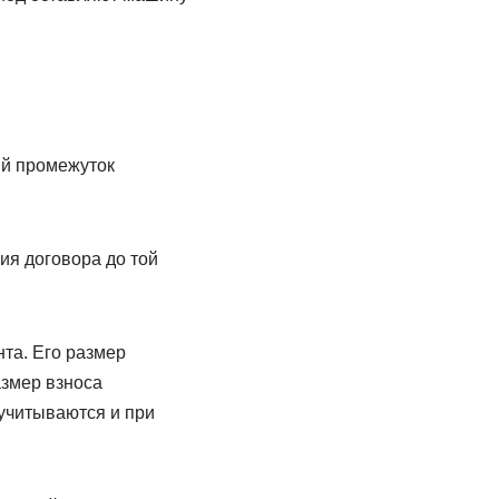
ый промежуток
ия договора до той
та. Его размер
азмер взноса
 учитываются и при