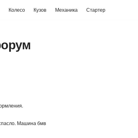
Колесо
Кузов
Механика
Стартер
форум
формления.
ь спасло. Машина бмв