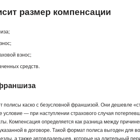
исит размер компенсации
иза;
знос;
ховой взнос;
аченных средств.
франшиза
т полисы каско с безусловной франшизой. Они дешевле «с
е условие — при наступлении страхового случая потерпевш
ты. Компенсация определяется как разница между причин
казанной в договоре. Такой формат полиса выгоден для в
езды, а также автовладельцев, которые на длительный пе