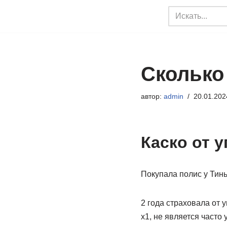
Перейти
к
содержимому
Сколько 
автор:
admin
20.01.202
Каско от у
Покупала полис у Тинь
2 года страховала от 
х1, не является часто 