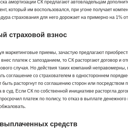
ска амортизации СК предлагают автовладельцам дополнит
ент, который им воспользовался, при угоне получает компе
едура страхования для него дорожает на примерно на 1% о
й страховой взнос
уя маркетинговые приемы, зачастую предлагают приобрести
внес платеж с запозданием, то СК расторгают договор и о
ового случая. Но действия таких компаний неправомерны, 
ть соглашение со страхователем в одностороннем порядке.
 быть расторгнут по соглашению сторон или посредством 
 в суд. Если СК по собственной инициативе расторгла дого
 просрочил платеж по полису, то отказ в выплате денежног
обжаловать.
 выплаченных средств