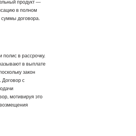
ельный продукт —
нсацию в полном
т суммы договора.
 полис в рассрочку.
тказывают в выплате
поскольку закон
 Договор с
подачи
вор, мотивируя это
о возмещения