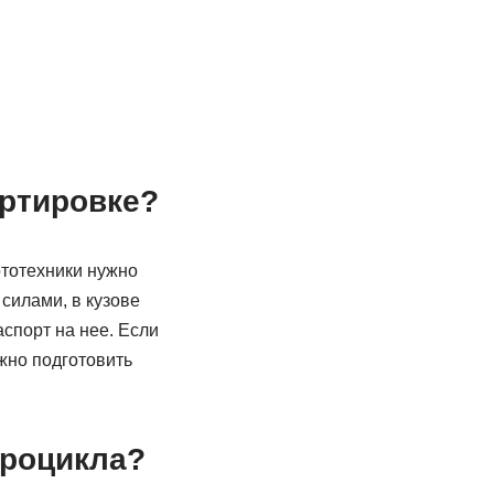
ортировке?
ототехники нужно
силами, в кузове
спорт на нее. Если
жно подготовить
дроцикла?