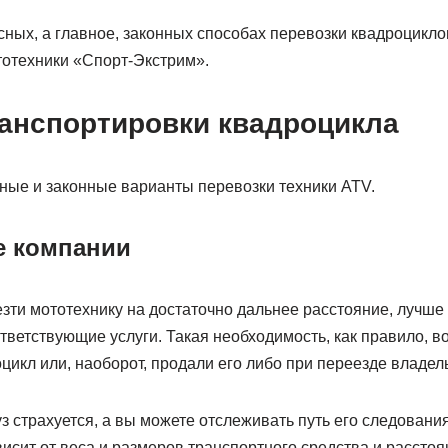
ных, а главное, законных способах перевозки квадроцикло
тотехники «Спорт-Экстрим».
анспортировки квадроцикла
ные и законные варианты перевозки техники ATV.
е компании
зти мототехнику на достаточно дальнее расстояние, лучше 
тветствующие услуги. Такая необходимость, как правило, во
цикл или, наоборот, продали его либо при переезде владель
 страхуется, а вы можете отслеживать путь его следовани
висит от веса и размеров транспортного средства и расстоя