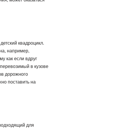
 детский квадроцикл.
на, например,
у как если вдруг
о перевозимый в кузове
ов дорожного
жно поставить на
 подходящий для