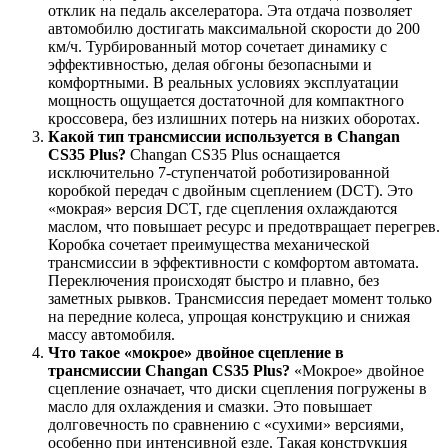
отклик на педаль акселератора. Эта отдача позволяет
автомобилю достигать максимальной скорости до 200
км/ч. Турбированный мотор сочетает динамику с
эффективностью, делая обгоны безопасными и
комфортными. В реальных условиях эксплуатации
мощность ощущается достаточной для компактного
кроссовера, без излишних потерь на низких оборотах.
Какой тип трансмиссии используется в Changan
CS35 Plus?
Changan CS35 Plus оснащается
исключительно 7-ступенчатой роботизированной
коробкой передач с двойным сцеплением (DCT). Это
«мокрая» версия DCT, где сцепления охлаждаются
маслом, что повышает ресурс и предотвращает перегрев.
Коробка сочетает преимущества механической
трансмиссии в эффективности с комфортом автомата.
Переключения происходят быстро и плавно, без
заметных рывков. Трансмиссия передает момент только
на передние колеса, упрощая конструкцию и снижая
массу автомобиля.
Что такое «мокрое» двойное сцепление в
трансмиссии Changan CS35 Plus?
«Мокрое» двойное
сцепление означает, что диски сцепления погружены в
масло для охлаждения и смазки. Это повышает
долговечность по сравнению с «сухими» версиями,
особенно при интенсивной езде. Такая конструкция