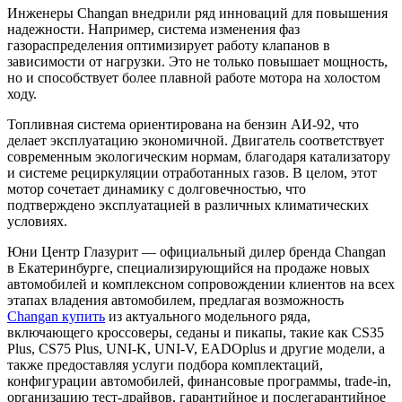
Инженеры Changan внедрили ряд инноваций для повышения
надежности. Например, система изменения фаз
газораспределения оптимизирует работу клапанов в
зависимости от нагрузки. Это не только повышает мощность,
но и способствует более плавной работе мотора на холостом
ходу.
Топливная система ориентирована на бензин АИ-92, что
делает эксплуатацию экономичной. Двигатель соответствует
современным экологическим нормам, благодаря катализатору
и системе рециркуляции отработанных газов. В целом, этот
мотор сочетает динамику с долговечностью, что
подтверждено эксплуатацией в различных климатических
условиях.
Юни Центр Глазурит — официальный дилер бренда Changan
в Екатеринбурге, специализирующийся на продаже новых
автомобилей и комплексном сопровождении клиентов на всех
этапах владения автомобилем, предлагая возможность
Changan купить
из актуального модельного ряда,
включающего кроссоверы, седаны и пикапы, такие как CS35
Plus, CS75 Plus, UNI-K, UNI-V, EADOplus и другие модели, а
также предоставляя услуги подбора комплектаций,
конфигурации автомобилей, финансовые программы, trade-in,
организацию тест-драйвов, гарантийное и послегарантийное