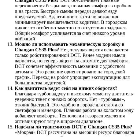
Changan CS35 Plus?
DCT обеспечивает плавные
переключения без рывков, повышая комфорт в пробках
и на трассе. Быстрые смены передач делают езду
предсказуемой. Адаптивность к стилю вождения
минимизирует вмешательство водителя. В городском
цикле это особенно заметно по отсутствию задержек.
Общий комфорт усиливается за счет низкого уровня
вибраций.
Можно ли использовать механическую коробку в
Changan CS35 Plus?
Нет, текущая версия оснащается
только роботизированной DCT. Ранее модели имели
варианты, но теперь акцент на автомате для комфорта.
DCT сочетает эффективность механики с удобством
автомата. Это решение ориентировано на городской
трафик. Переход на робот упрощает эксплуатацию для
большинства водителей.
Как двигатель ведет себя на низких оборотах?
Благодаря турбонаддуву и высокому моменту двигатель
уверенно тянет с низких оборотов. Нет «турбоямы»,
отклик быстрый. Это удобно в городе для старта со
светофора и маневров. Плавная работа на холостом ходу
добавляет комфорта. Технологии газораспределения
оптимизируют тягу в широком диапазоне.
Надежна ли трансмиссия DCT в Changan CS35 Plus?
«Мокрая» DCT рассчитана на высокий ресурс благодаря