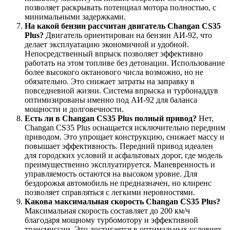
позволяет раскрывать потенциал мотора полностью, с
минимальными задержками.
На какой бензин рассчитан двигатель Changan CS35
Plus?
Двигатель ориентирован на бензин АИ-92, что
делает эксплуатацию экономичной и удобной.
Непосредственный впрыск позволяет эффективно
работать на этом топливе без детонации. Использование
более высокого октанового числа возможно, но не
обязательно. Это снижает затраты на заправку в
повседневной жизни. Система впрыска и турбонаддув
оптимизированы именно под АИ-92 для баланса
мощности и долговечности.
Есть ли в Changan CS35 Plus полный привод?
Нет,
Changan CS35 Plus оснащается исключительно передним
приводом. Это упрощает конструкцию, снижает массу и
повышает эффективность. Передний привод идеален
для городских условий и асфальтовых дорог, где модель
преимущественно эксплуатируется. Маневренность и
управляемость остаются на высоком уровне. Для
бездорожья автомобиль не предназначен, но клиренс
позволяет справляться с легкими неровностями.
Какова максимальная скорость Changan CS35 Plus?
Максимальная скорость составляет до 200 км/ч
благодаря мощному турбомотору и эффективной
трансмиссии. Это достигается в оптимальных условиях