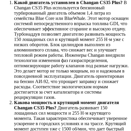
Какой двигатель установлен в Changan CS35 Plus?
В
Changan CS35 Plus используется бензиновый
турбированный двигатель объемом 1,4 литра из
семейства Blue Core или BlueWhale. Этот мотор оснащен
системой непосредственного впрыска топлива GDI, что
обеспечивает эффективное сгорание и высокую отдачу.
Турбонаддув позволяет двигателю развивать мощность
150 лошадиных сил и крутящий момент 255 Н·м уже с
низких оборотов. Блок цилиндров выполнен из
алюминиевого сплава, что снижает вес и улучшает
тепловой режим работы. Инженеры Changan внедрили
технологии изменения фаз газораспределения,
оптимизирующие работу клапанов под разные нагрузки.
Это делает мотор не только мощным, но и надежным в
повседневной эксплуатации. Двигатель ориентирован
на бензин АИ-92, что упрощает заправку и снижает
расходы. Соответствие экологическим нормам
достигается за счет катализатора и системы
рециркуляции газов.
Какова мощность и крутящий момент двигателя
Changan CS35 Plus?
Двигатель развивает 150
лошадиных сил мощности и 255 Н·м крутящего
момента. Такая характеристика обеспечивает уверенное
ускорение в городских условиях и на трассе. Крутящий
момент доступен уже с 1500 об/мин, что дает быстрый