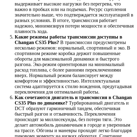
выдерживает высокие нагрузки без перегрева, что
важно в пробках или на подъемах. Ресурс сцепления
значительно выше, что подтверждается эксплуатацией в
разных условиях. В итоге, трансмиссия работает
надежно, минимизируя потери мощности и обеспечивая
плавность хода.
Какие режимы работы трансмиссии доступны в
Changan CS35 Plus?
В трансмиссии предусмотрены
несколько режимов: нормальный, спортивный и эко. В
спортивном режиме коробка держит повышенные
обороты для максимальной динамики и быстрого
разгона. Эко-режим ориентирован на минимальный
расход топлива, с более ранними переключениями
вверх. Нормальный режим балансирует между
комфортом и эффективностью. Интеллектуальная
система адаптируется к стилю вождения, предугадывая
переключения для оптимальной работы.
Как сочетаются двигатель и трансмиссия в Changan
CS35 Plus по динамике?
Турбированный двигатель и
DCT образуют гармоничный тандем, обеспечивая
быстрый разгон и отзывчивость. Переключения
происходят за миллисекунды, без потери тяги. Это
делает автомобиль динамичным в городе и уверенным
на трассе. Обгоны и маневры проходят легко благодаря
пиковому моменту на низких оборотах. Сочетание