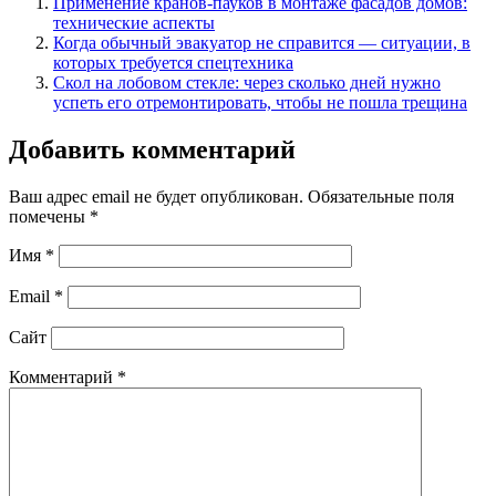
Применение кранов-пауков в монтаже фасадов домов:
технические аспекты
Когда обычный эвакуатор не справится — ситуации, в
которых требуется спецтехника
Скол на лобовом стекле: через сколько дней нужно
успеть его отремонтировать, чтобы не пошла трещина
Добавить комментарий
Ваш адрес email не будет опубликован.
Обязательные поля
помечены
*
Имя
*
Email
*
Сайт
Комментарий
*