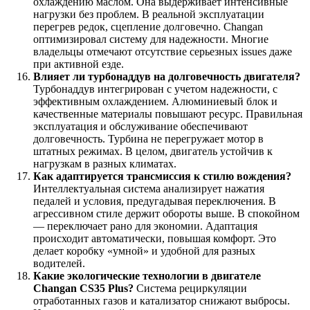
охлаждению маслом. Она выдерживает интенсивные
нагрузки без проблем. В реальной эксплуатации
перегрев редок, сцепление долговечно. Changan
оптимизировал систему для надежности. Многие
владельцы отмечают отсутствие серьезных issues даже
при активной езде.
Влияет ли турбонаддув на долговечность двигателя?
Турбонаддув интегрирован с учетом надежности, с
эффективным охлаждением. Алюминиевый блок и
качественные материалы повышают ресурс. Правильная
эксплуатация и обслуживание обеспечивают
долговечность. Турбина не перегружает мотор в
штатных режимах. В целом, двигатель устойчив к
нагрузкам в разных климатах.
Как адаптируется трансмиссия к стилю вождения?
Интеллектуальная система анализирует нажатия
педалей и условия, предугадывая переключения. В
агрессивном стиле держит обороты выше. В спокойном
— переключает рано для экономии. Адаптация
происходит автоматически, повышая комфорт. Это
делает коробку «умной» и удобной для разных
водителей.
Какие экологические технологии в двигателе
Changan CS35 Plus?
Система рециркуляции
отработанных газов и катализатор снижают выбросы.