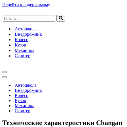
Перейти к содержимому
Искать...
Автошкола
Внедорожник
Колесо
Кузов
Механика
Стартер
Меню
навигации
Меню
навигации
Автошкола
Внедорожник
Колесо
Кузов
Механика
Стартер
Технические характеристики Changan