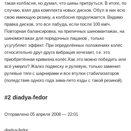
такая колбасня, но думал, что шины притруться. В итоге, по
случаю, взял два комплекта новых дисков. Обул в них всю
свою имеющую резину, а колбосня продолжается. Видимо
правка дисков, это все лабуда, если после 100 км/ч.
Повторная балансировка, на приличных шиномантажах, на
шиномонтажах для порядочных пацанов , только
усугубляет эффект. При определённых положениях колёс
относительно друг-друга вибрация изчезает, т.е. это
приобретённая кривизна колёс.Как это можно победить или
всё умерло? Жалко подвеску и рулевую, только заменил
рулевые тяги с шарнирами и все втулки стабилизаторов
(поледствие одного года зима-лето езды с такой резиной).
#2 diadya-fedor
Отправлено 05 апреля 2008 — 22:01
diadya-fedor