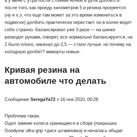
а у меня с утра после стояния ночью в руль долбится.
после того, как проеду километров 5 и резина прогреется
(ну я х.з. что еще там может за это время измениться в
подвеске) долбить практически перестает. но в колее ведет
себя странно. балансировал уже 3 раза — на шинке
разводят руками, говорят, все нормально балансируется. на
2 было плохо, накачал до 2,5 — стало лучше. но почему на
холодную долбит? амморты новые.
Кривая резина на
автомобиле что делать
Сообщение
SeregaYa72
» 16 ноя 2010, 00:28
Проблема такая.
Одел зимние колеса хранящиеся в сборе (покрышка
Goodyear ultra grip +диск штамповка) и началась общая