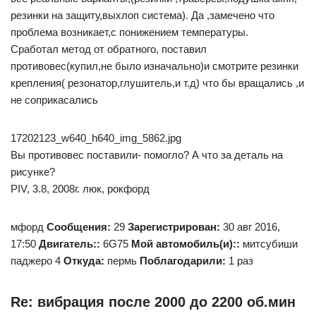
резинки на защиту,выхлоп система). Да ,замечено что
проблема возникает,с понижением температуры.
Сработал метод от обратного, поставил
противовес(купил,не было изначально)и смотрите резинки
крепления( резонатор,глушитель,и т.д) что бы вращались ,и
не соприкасались
17202123_w640_h640_img_5862.jpg
Вы противовес поставили- помогло? А что за деталь на
рисунке?
PIV, 3.8, 2008г. люк, рокфорд
мфорд
Сообщения:
29
Зарегистрирован:
30 авг 2016,
17:50
Двигатель::
6G75
Мой автомобиль(и)::
митсубиши
паджеро 4
Откуда:
пермь
Поблагодарили:
1 раз
Re: вибрация после 2000 до 2200 об.мин