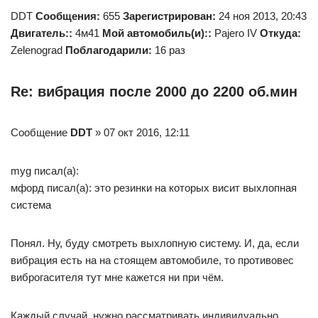
DDT
Сообщения:
655
Зарегистрирован:
24 ноя 2013, 20:43
Двигатель::
4м41
Мой автомобиль(и)::
Pajero IV
Откуда:
Zelenograd
Поблагодарили:
16 раз
Re: вибрация после 2000 до 2200 об.мин
Сообщение
DDT
» 07 окт 2016, 12:11
myg писал(а):
мфорд писал(а): это резинки на которых висит выхлопная
система
Понял. Ну, буду смотреть выхлопную систему. И, да, если
вибрация есть на на стоящем автомобиле, то противовес
виброгасителя тут мне кажется ни при чём.
Каждый случай ,нужно рассматривать индивидуально.