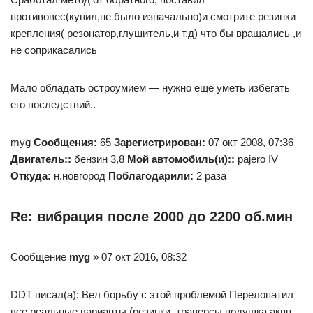
противовес(купил,не было изначально)и смотрите резинки
крепления( резонатор,глушитель,и т.д) что бы вращались ,и
не соприкасались
Мало обладать остроумием — нужно ещё уметь избегать
его последствий..
myg
Сообщения:
65
Зарегистрирован:
07 окт 2008, 07:36
Двигатель::
бензин 3,8
Мой автомобиль(и)::
pajero IV
Откуда:
н.новгород
Поблагодарили:
2 раза
Re: вибрация после 2000 до 2200 об.мин
Сообщение
myg
» 07 окт 2016, 08:32
DDT писал(а): Вел борьбу с этой проблемой Перелопатил
все реальные варианты,(резинки ,траверсы,подушка акпп,