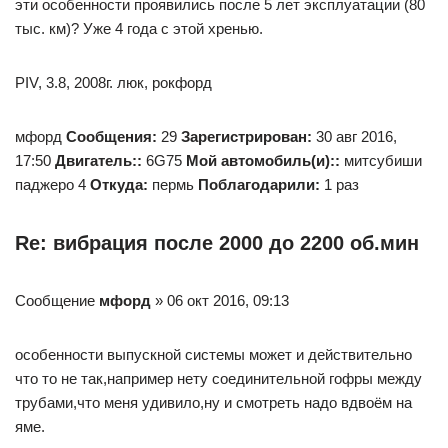
эти особенности проявились после 5 лет эксплуатации (80
тыс. км)? Уже 4 года с этой хренью.
PIV, 3.8, 2008г. люк, рокфорд
мфорд
Сообщения:
29
Зарегистрирован:
30 авг 2016,
17:50
Двигатель::
6G75
Мой автомобиль(и)::
митсубиши
паджеро 4
Откуда:
пермь
Поблагодарили:
1 раз
Re: вибрация после 2000 до 2200 об.мин
Сообщение
мфорд
» 06 окт 2016, 09:13
особенности выпускной системы может и действительно
что то не так,например нету соединительной гофры между
трубами,что меня удивило,ну и смотреть надо вдвоём на
яме.