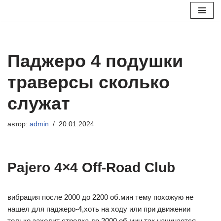
Перейти
к
содержимому
Паджеро 4 подушки
траверсы сколько
служат
автор:
admin
20.01.2024
Pajero 4×4 Off-Road Club
вибрация после 2000 до 2200 об.мин тему похожую не
нашел для паджеро-4,хоть на ходу или при движении
только заходит стрелка до 2000 об.мин так начинается