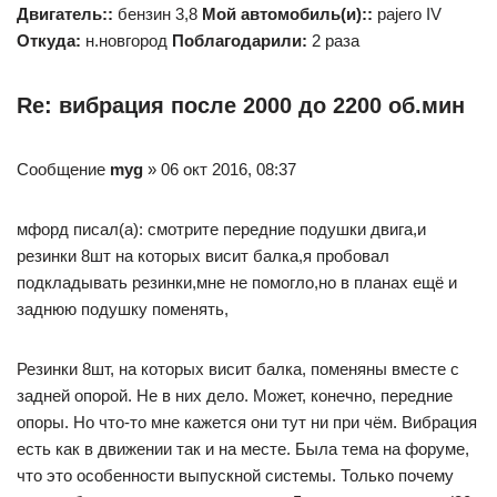
Двигатель::
бензин 3,8
Мой автомобиль(и)::
pajero IV
Откуда:
н.новгород
Поблагодарили:
2 раза
Re: вибрация после 2000 до 2200 об.мин
Сообщение
myg
» 06 окт 2016, 08:37
мфорд писал(а): смотрите передние подушки двига,и
резинки 8шт на которых висит балка,я пробовал
подкладывать резинки,мне не помогло,но в планах ещё и
заднюю подушку поменять,
Резинки 8шт, на которых висит балка, поменяны вместе с
задней опорой. Не в них дело. Может, конечно, передние
опоры. Но что-то мне кажется они тут ни при чём. Вибрация
есть как в движении так и на месте. Была тема на форуме,
что это особенности выпускной системы. Только почему