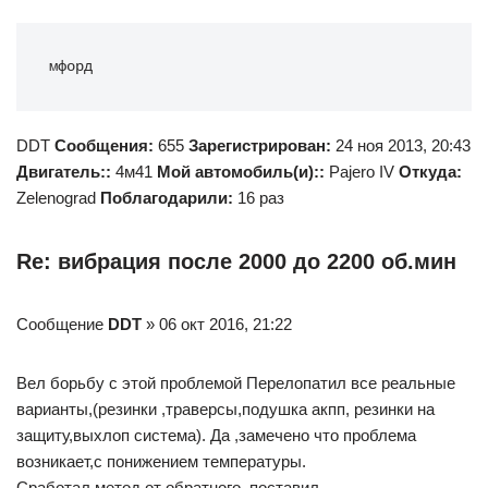
мфорд
DDT
Сообщения:
655
Зарегистрирован:
24 ноя 2013, 20:43
Двигатель::
4м41
Мой автомобиль(и)::
Pajero IV
Откуда:
Zelenograd
Поблагодарили:
16 раз
Re: вибрация после 2000 до 2200 об.мин
Сообщение
DDT
» 06 окт 2016, 21:22
Вел борьбу с этой проблемой Перелопатил все реальные
варианты,(резинки ,траверсы,подушка акпп, резинки на
защиту,выхлоп система). Да ,замечено что проблема
возникает,с понижением температуры.
Сработал метод от обратного, поставил