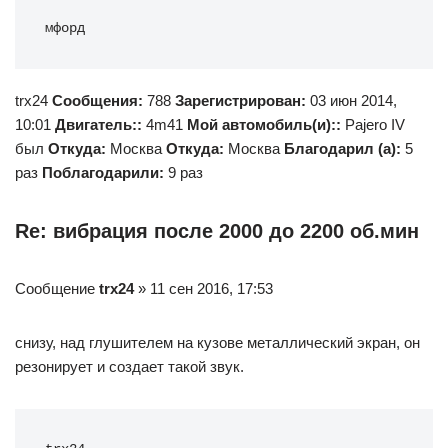
мфорд
trx24
Сообщения:
788
Зарегистрирован:
03 июн 2014,
10:01
Двигатель::
4m41
Мой автомобиль(и)::
Pajero IV
был
Откуда:
Москва
Откуда:
Москва
Благодарил (а):
5
раз
Поблагодарили:
9 раз
Re: вибрация после 2000 до 2200 об.мин
Сообщение
trx24
» 11 сен 2016, 17:53
снизу, над глушителем на кузове металлический экран, он
резонирует и создает такой звук.