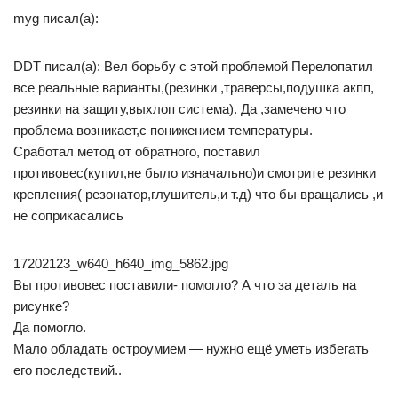
myg писал(а):
DDT писал(а): Вел борьбу с этой проблемой Перелопатил
все реальные варианты,(резинки ,траверсы,подушка акпп,
резинки на защиту,выхлоп система). Да ,замечено что
проблема возникает,с понижением температуры.
Сработал метод от обратного, поставил
противовес(купил,не было изначально)и смотрите резинки
крепления( резонатор,глушитель,и т.д) что бы вращались ,и
не соприкасались
17202123_w640_h640_img_5862.jpg
Вы противовес поставили- помогло? А что за деталь на
рисунке?
Да помогло.
Мало обладать остроумием — нужно ещё уметь избегать
его последствий..