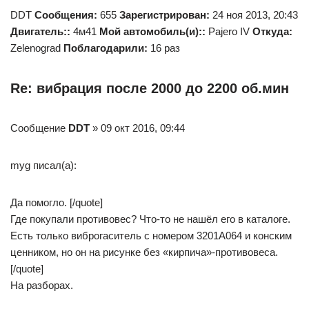
DDT
Сообщения:
655
Зарегистрирован:
24 ноя 2013, 20:43
Двигатель::
4м41
Мой автомобиль(и)::
Pajero IV
Откуда:
Zelenograd
Поблагодарили:
16 раз
Re: вибрация после 2000 до 2200 об.мин
Сообщение
DDT
» 09 окт 2016, 09:44
myg писал(а):
Да помогло. [/quote]
Где покупали противовес? Что-то не нашёл его в каталоге.
Есть только виброгаситель с номером 3201A064 и конским
ценником, но он на рисунке без «кирпича»-противовеса.
[/quote]
На разборах.