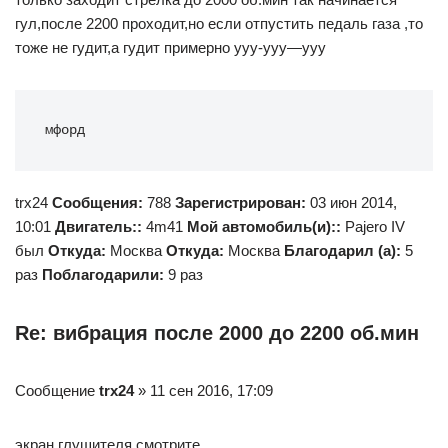
гул,после 2200 проходит,но если отпустить педаль газа ,то
тоже не гудит,а гудит примерно ууу-ууу—ууу
мфорд
trx24
Сообщения:
788
Зарегистрирован:
03 июн 2014,
10:01
Двигатель::
4m41
Мой автомобиль(и)::
Pajero IV
был
Откуда:
Москва
Откуда:
Москва
Благодарил (а):
5
раз
Поблагодарили:
9 раз
Re: вибрация после 2000 до 2200 об.мин
Сообщение
trx24
» 11 сен 2016, 17:09
экран глушителя смотрите