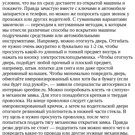
условии, что вы их сразу достанете из открытой машины и
покажете. Правда зачастую вместе с ключами в автомобиле
запирается и телефон, но можно же попросить один звонок у
прохожих или других водителей. С гуманными вариантами
закончили — переходим к негуманным методам, к которым
мы отнесли различные способы по вскрытию машины
подручными средствами или автомобильными
инструментами. Например, можно отогнуть дверь. Отгибать
ее нужно очень аккуратно и буквально на 1-2 см, чтобы
просунуть какой-то длинный и тонкий предмет внутрь и
нажать на кнопку электростеклоподъемника. «Чтобы отогнуть
дверь, подойдет любой прочный и плоский предмет,
например, штык лопатки для снега или даже простой
деревянный колышек. Чтобы минимально повредить дверь,
обмотайте импровизированный клин хотя бы в бумагу (если
она будет под рукой)», — заявили специалисты автосервиса в
интервью speedme.ru. Можно попробовать влезть «в слепую»
в механизм замка. Для этого понадобится крепкая и твердая
проволока. На конце проволоки следует сделать
импровизированный крючок, а затем на водительской двери
отогните резиновый уплотнитель в нижней части стекла. В
эту щель и нужно просунуть проволоку, после чего
попытаться поддеть тягу механизма открытия замка. Правда
резко дергать не стоит — подцепить там можно много чего и
повредить какие-то провода или другие нужные механизмы.