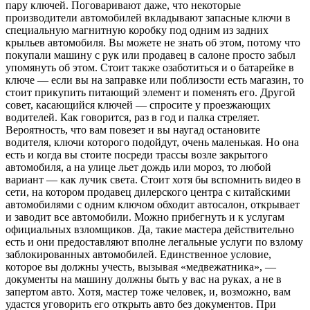
пару ключей. Поговаривают даже, что некоторые
производители автомобилей вкладывают запасные ключи в
специальную магнитную коробку под одним из задних
крыльев автомобиля. Вы можете не знать об этом, потому что
покупали машину с рук или продавец в салоне просто забыл
упомянуть об этом. Стоит также озаботиться и о батарейке в
ключе — если вы на заправке или поблизости есть магазин, то
стоит прикупить питающий элемент и поменять его. Другой
совет, касающийся ключей — спросите у проезжающих
водителей. Как говорится, раз в год и палка стреляет.
Вероятность, что вам повезет и вы наугад остановите
водителя, ключи которого подойдут, очень маленькая. Но она
есть и когда вы стоите посреди трассы возле закрытого
автомобиля, а на улице льет дождь или мороз, то любой
вариант — как лучик света. Стоит хотя бы вспомнить видео в
сети, на котором продавец дилерского центра с китайскими
автомобилями с одним ключом обходит автосалон, открывает
и заводит все автомобили. Можно прибегнуть и к услугам
официальных взломщиков. Да, такие мастера действительно
есть и они предоставляют вполне легальные услуги по взлому
заблокированных автомобилей. Единственное условие,
которое вы должны учесть, вызывая «медвежатника», —
документы на машину должны быть у вас на руках, а не в
запертом авто. Хотя, мастер тоже человек, и, возможно, вам
удастся уговорить его открыть авто без документов. При