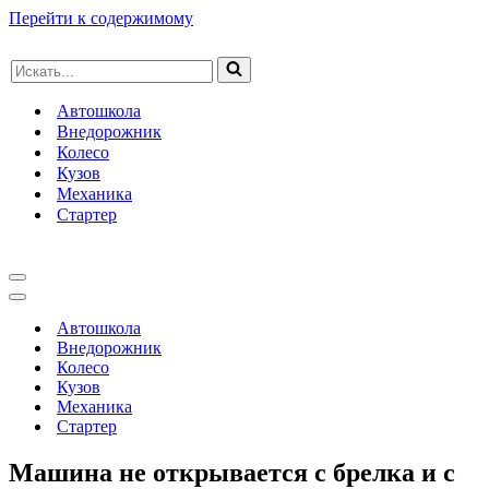
Перейти к содержимому
Искать...
Автошкола
Внедорожник
Колесо
Кузов
Механика
Стартер
Меню
навигации
Меню
навигации
Автошкола
Внедорожник
Колесо
Кузов
Механика
Стартер
Машина не открывается с брелка и с