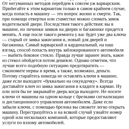
От негуманных методов перейдем к совсем уж варварским.
Прибегайте к этим вариантам только в самом крайнем случае,
когда попасть в машину — это вопрос жизни и смерти. Так,
при помощи отвертки или стаместки можно сломать замок
водительской двери. Последствия такого действия: вы в
машине, но личинки замков на дверях и багажнике придется
менять. А еще после такого ремонта у вас будет уже два ключа
— старый от замка зажигания и, новый для дверей и
багажника. Самый варварский и кардинальный, на наш
взгляд, способ попасть внутрь заблокированного автомобиля
— выбить боковое стекло. Правда лучше заранее знать, какое
из стекол обойдется потом дешевле. Однако отметим, что
лучше всего подобную ситуацию предотвратить —
сэкономите нервы и время, а также, возможно, деньги.
Потому старайтесь никогда не оставлять ключи в машине,
даже если выходите «буквально на секундочку». Всегда
доставайте ключ из замка зажигания и кладите в карман. Ну
или хотя бы не закрывайте дверь когда выходите. Не носите
ключи от машины на одном кольце с брелками сигнализации
и дистанционного управления автомобилем. Даже если
забыли ключи, с помощью брелока вы сможете легко открыть
машину. Перестрахуйтесь и на всякий случай узнайте номер
одной или нескольких компаний, которые предоставляют
услуги по взлому автомобилей.