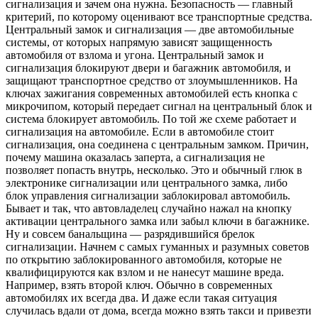
сигнализация и зачем она нужна. Безопасность — главный
критерий, по которому оценивают все транспортные средства.
Центральный замок и сигнализация — две автомобильные
системы, от которых напрямую зависят защищенность
автомобиля от взлома и угона. Центральный замок и
сигнализация блокируют двери и багажник автомобиля, и
защищают транспортное средство от злоумышленников. На
ключах зажигания современных автомобилей есть кнопка с
микрочипом, который передает сигнал на центральный блок и
система блокирует автомобиль. По той же схеме работает и
сигнализация на автомобиле. Если в автомобиле стоит
сигнализация, она соединена с центральным замком. Причин,
почему машина оказалась заперта, а сигнализация не
позволяет попасть внутрь, несколько. Это и обычный глюк в
электронике сигнализации или центрального замка, либо
блок управления сигнализации заблокировал автомобиль.
Бывает и так, что автовладелец случайно нажал на кнопку
активации центрального замка или забыл ключи в багажнике.
Ну и совсем банальщина — разрядившийся брелок
сигнализации. Начнем с самых гуманных и разумных советов
по открытию заблокированного автомобиля, которые не
квалифицируются как взлом и не нанесут машине вреда.
Например, взять второй ключ. Обычно в современных
автомобилях их всегда два. И даже если такая ситуация
случилась вдали от дома, всегда можно взять такси и привезти