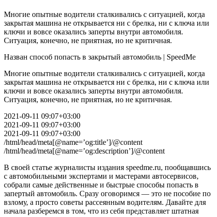
Многие опытные водители сталкивались с ситуацией, когда
закрытая машина не открывается ни с брелка, ни с ключа или
ключи и вовсе оказались заперты внутри автомобиля.
Ситуация, конечно, не приятная, но не критичная.
Назван способ попасть в закрытый автомобиль | SpeedMe
Многие опытные водители сталкивались с ситуацией, когда
закрытая машина не открывается ни с брелка, ни с ключа или
ключи и вовсе оказались заперты внутри автомобиля.
Ситуация, конечно, не приятная, но не критичная.
2021-09-11 09:07+03:00
2021-09-11 09:07+03:00
2021-09-11 09:07+03:00
/html/head/meta[@name=’og:title’]/@content
/html/head/meta[@name=’og:description’]/@content
В своей статье журналисты издания speedme.ru, пообщавшись
с автомобильными экспертами и мастерами автосервисов,
собрали самые действенные и быстрые способы попасть в
запертый автомобиль. Сразу оговоримся — это не пособие по
взлому, а просто советы рассеянным водителям. Давайте для
начала разберемся в том, что из себя представляет штатная