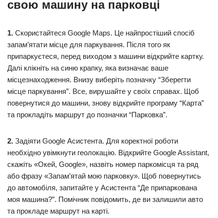
свою машину на парковці
1.
Скористайтеся Google Maps. Це найпростіший спосіб
запам’ятати місце для паркування. Після того як
припаркуєтеся, перед виходом з машини відкрийте картку.
Далі клікніть на синю крапку, яка визначає ваше
місцезнаходження. Внизу виберіть позначку “Зберегти
місце паркування”. Все, вирушайте у своїх справах. Щоб
повернутися до машини, знову відкрийте програму “Карта”
та прокладіть маршрут до позначки “Парковка”.
2.
Задіяти Google Асистента. Для коректної роботи
необхідно увімкнути геолокацію. Відкрийте Google Assistant,
скажіть «Окей, Google», назвіть номер паркомісця та ряд
або фразу «Запам’ятай мою парковку». Щоб повернутись
до автомобіля, запитайте у Асистента “Де припаркована
моя машина?”. Помічник повідомить, де ви залишили авто
та прокладе маршрут на карті.