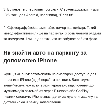
3.
Встановіть спеціальні програми. Є зручні додатки як для
IOS, так і для Android, наприклад, “ПарКінг”.
4.
Сфотографуйте/запам’ятайте номер паркомісця. Такий
метод ефективний лише на паркінгах із розміченими рядами
та номерами. І лише для тих, хто не забуває робити фото.
Як знайти авто на паркінгу за
допомогою iPhone
Функція «Пошук автомобіля» на смартфоні доступна для
власників iPhone (від 6 версії та новіших). Ваш гаджет
запам’ятовує локацію, в якій перервано підключення до
мультимедіа автомобіля через Bluetooth або CarPlay.
Іншими словами, iPhone знає, де ви заглушили машину та
дістали ключ із замку запалювання.