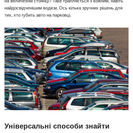
на величезній стоянці? Таке трапляється з кожним, навіть
найдосвідченішим водієм. Ось кілька зручних рішень для
тих, хто губить авто на парковці.
Універсальні способи знайти