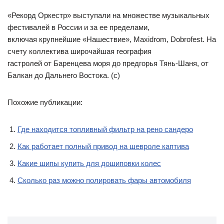
«Рекорд Оркестр» выступали на множестве музыкальных
фестивалей в России и за ее пределами,
включая крупнейшие «Нашествие», Maxidrom, Dobrofest. На
счету коллектива широчайшая география
гастролей от Баренцева моря до предгорья Тянь-Шаня, от
Балкан до Дальнего Востока. (с)
Похожие публикации:
Где находится топливный фильтр на рено сандеро
Как работает полный привод на шевроле каптива
Какие шипы купить для дошиповки колес
Сколько раз можно полировать фары автомобиля