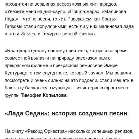
находится на вершинах всевозможных хит-парадов.
«Увезите меня на дип-хаус», «Пошла жара», «Малинова
Лада» – что не песня, то хит. Расскажем, как братья
Гаязовы стали популярными, есть ли у них малиновая лада
и что у Ильяса и Тимура с личной жизнью.
«Благодаря одному нашему приятелю, который во время
совместной вылазки на природу рассказал нам о
прекрасном фильме и прекрасном режиссере Эмире
Кустурице, о том саундтреке, который звучал. Мы решили
посмотреть и очень сильно на это подсели, стали мешать в
блюз эту балканскую музыку», – из интервью фронтмена
группы
Тимофея Копылова.
«Лада Седан»: история создания песни
На счету «Рекорд Оркестра» несколько успешных релизов,
но по-настоящему всенародную популярность группа