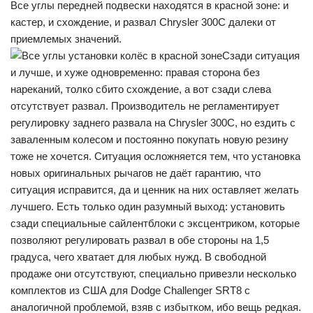
Все углы передней подвески находятся в красной зоне: и
кастер, и схождение, и развал Chrysler 300C далеки от
приемлемых значений.
Сзади ситуация
и лучше, и хуже одновременно: правая сторона без
нареканий, толко сбито схождение, а вот сзади слева
отсутствует развал. Производитель не регламентирует
регулировку заднего развала на Chrysler 300C, но ездить с
заваленным колесом и постоянно покупать новую резину
тоже не хочется. Ситуация осложняется тем, что установка
новых оригинальных рычагов не даёт гарантию, что
ситуация исправится, да и ценник на них оставляет желать
лучшего. Есть только один разумный выход: установить
сзади специальные сайлентблоки с эксцентриком, которые
позволяют регулировать развал в обе стороны на 1,5
градуса, чего хватает для любых нужд. В свободной
продаже они отсутствуют, специально привезли несколько
комплектов из США для Dodge Challenger SRT8 с
аналогичной проблемой, взяв с избытком, ибо вещь редкая.