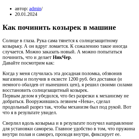
автор:
admin
20.01.2024
Как починить козырек в машине
Солнце в глаза. Рука сама тянется к солнцезащитному
козырьку. А он вдруг ломается. К сожалению такое иногда
случается. Можно заказать новый. А можно попытаться
починить, что и делает
НикЧер
.
Давайте посмотрим как:
Когда у меня случилась эта досадная поломка, обзвонив
магазины и получив в екзисте 1200 руб. без доставки (и
немного обалдев от нынешних цен), я решил своими силами
восстановить солнцезащитный козырек.
Первым делом я убедился, что без разрезки к механизму не
добраться. Вооружившись лезвием «Нева», сделал
продольный разрез так, чтобы механизм был под рукой. Вот
что я в результате увидел.
Сверлил вдоль козырька и в результате получил направление
для установки самореза. Главное удобство в том, что пружина
внутри полая и саморез, проходя внутри, фиксирует ее.