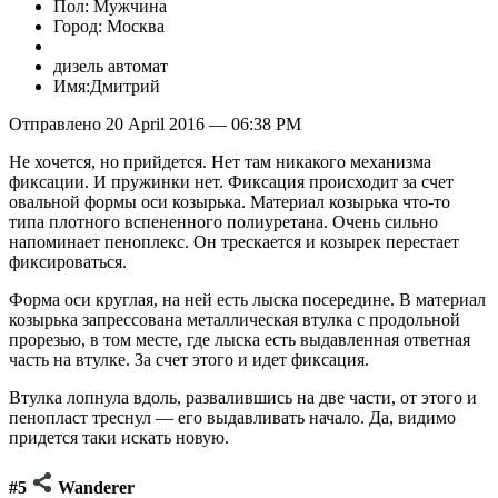
Пол: Мужчина
Город: Москва
дизель автомат
Имя:Дмитрий
Отправлено 20 April 2016 — 06:38 PM
Не хочется, но прийдется. Нет там никакого механизма
фиксации. И пружинки нет. Фиксация происходит за счет
овальной формы оси козырька. Материал козырька что-то
типа плотного вспененного полиуретана. Очень сильно
напоминает пеноплекс. Он трескается и козырек перестает
фиксироваться.
Форма оси круглая, на ней есть лыска посередине. В материал
козырька запрессована металлическая втулка с продольной
прорезью, в том месте, где лыска есть выдавленная ответная
часть на втулке. За счет этого и идет фиксация.
Втулка лопнула вдоль, развалившись на две части, от этого и
пенопласт треснул — его выдавливать начало. Да, видимо
придется таки искать новую.
#5
Wanderer