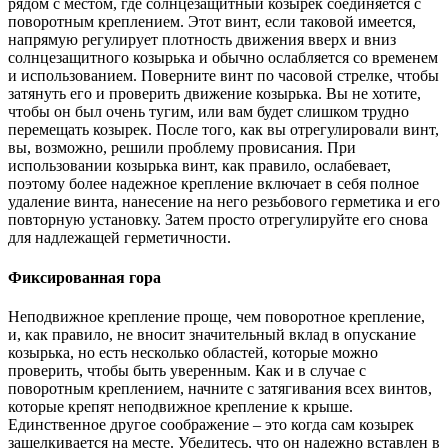
рядом с местом, где солнцезащитный козырек соединяется с
поворотным креплением. Этот винт, если таковой имеется,
напрямую регулирует плотность движения вверх и вниз
солнцезащитного козырька и обычно ослабляется со временем
и использованием. Поверните винт по часовой стрелке, чтобы
затянуть его и проверить движение козырька. Вы не хотите,
чтобы он был очень тугим, или вам будет слишком трудно
перемещать козырек. После того, как вы отрегулировали винт,
вы, возможно, решили проблему провисания. При
использовании козырька винт, как правило, ослабевает,
поэтому более надежное крепление включает в себя полное
удаление винта, нанесение на него резьбового герметика и его
повторную установку. Затем просто отрегулируйте его снова
для надлежащей герметичности.
Фиксированная гора
Неподвижное крепление проще, чем поворотное крепление,
и, как правило, не вносит значительный вклад в опускание
козырька, но есть несколько областей, которые можно
проверить, чтобы быть уверенным. Как и в случае с
поворотным креплением, начните с затягивания всех винтов,
которые крепят неподвижное крепление к крыше.
Единственное другое соображение – это когда сам козырек
защелкивается на месте. Убедитесь, что он надежно вставлен в