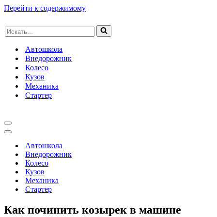
Перейти к содержимому
Искать...
Автошкола
Внедорожник
Колесо
Кузов
Механика
Стартер
Меню
навигации
Меню
навигации
Автошкола
Внедорожник
Колесо
Кузов
Механика
Стартер
Как починить козырек в машине