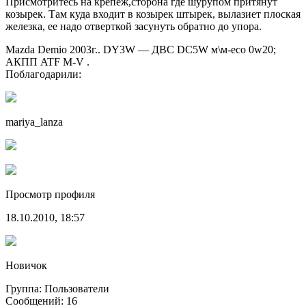
Присмотритесь на крепеж,сторона где шурупом притянут
козырек. Там куда входит в козырек штырек, вылазиет плоская
железка, ее надо отверткой засунуть обратно до упора.
Mazda Demio 2003г.. DY3W — ДВС DC5W м\м-eco 0w20;
АКПП ATF M-V .
Поблагодарили:
mariya_lanza
Просмотр профиля
18.10.2010, 18:57
Новичок
Группа: Пользователи
Сообщений: 16