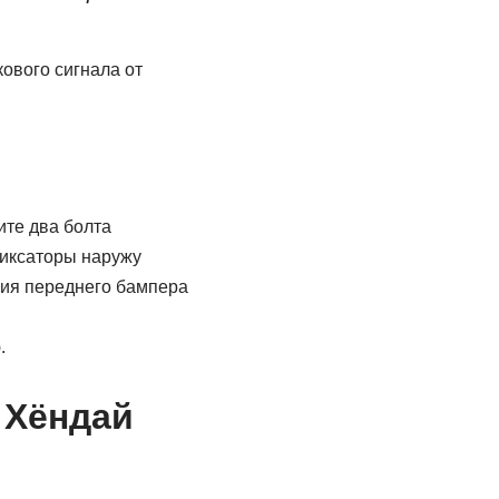
ового сигнала от
ите два болта
фиксаторы наружу
ния переднего бампера
.
 Хёндай