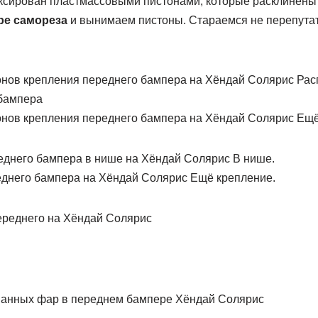
ксирован пластмассовыми пистонами, которые расклинены
ре самореза
и вынимаем пистоны. Стараемся не перепута
Рас
бампера
Ещё
В нише.
Ещё крепление.