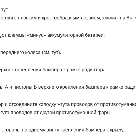
 тут
ертки с плоским и крестообразным лезвием, ключи «на 8», 
д от клеммы «минус» аккумуляторной батареи.
ереднего колеса (см. тут).
ерхнего крепления бампера к рамке радиатора.
ы А и пистоны Б верхнего крепления бампера к рамке ради
ор и отсоедините колодку жгута проводов от противотуман
жгута проводов от другой противотуманной фары.
 стороны по одному винту крепления бампера к крылу.