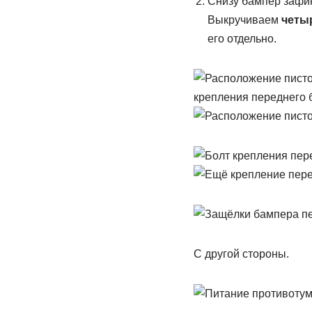
Снизу бампер зафи
Выкручиваем
четы
его отдельно.
крепления переднего 
С другой стороны.