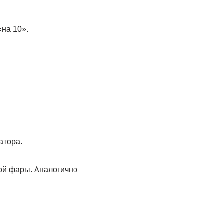
«на 10».
атора.
ной фары. Аналогично