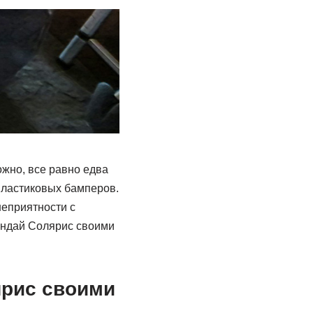
ожно, все равно едва
пластиковых бамперов.
неприятности с
ёндай Солярис своими
ярис своими