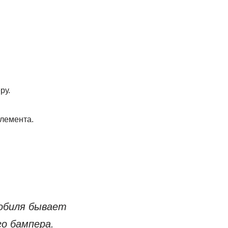
ру.
элемента.
обиля бывает
о бампера.