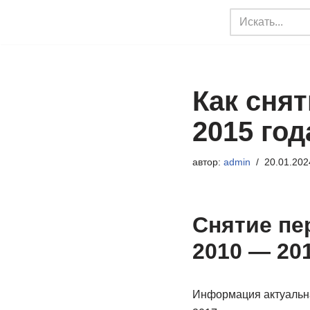
Перейти
к
содержимому
Как сня
2015 го
автор:
admin
20.01.202
Снятие пер
2010 — 20
Информация актуальна 