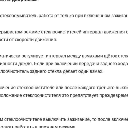
 стеклоомыватель работают только при включённом зажиган
ерывистом режиме стеклоочистителей интервал движения с
сти от скорости движения.
атически регулирует интервал между взмахами щёток стек
сивности дождя. Если при включении передачи заднего ход
клоочиститель заднего стекла делает один взмах.
лючения стеклоочистителя или после каждого третьего вык
положение стеклоочистителя это препятствует преждеврем
ом стеклоочистителе выключить зажигание, то после включе
должат работать в прежнем режиме.