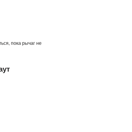
ься, пока рычаг не
аут