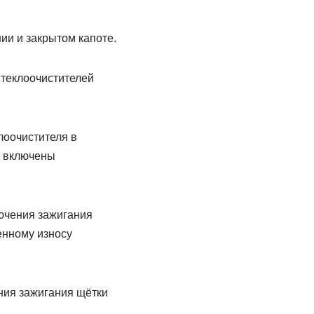
ии и закрытом капоте.
теклоочистителей
лоочистителя в
а включены
лючения зажигания
енному износу
ния зажигания щётки