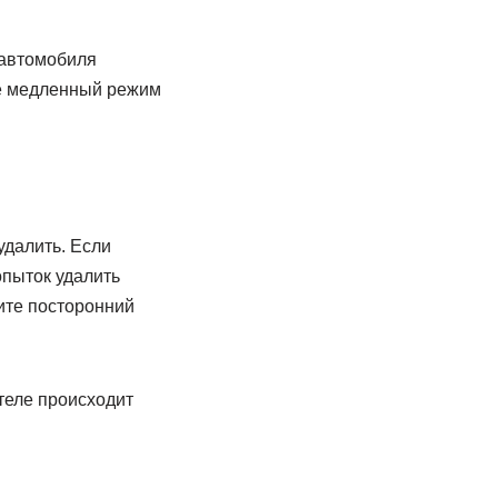
 автомобиля
ее медленный режим
удалить. Если
опыток удалить
ите посторонний
теле происходит