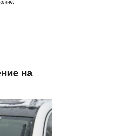
жение.
ние на