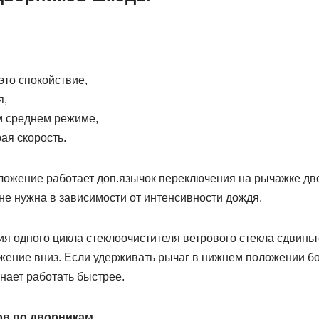
то спокойствие,
я,
м среднем режиме,
ая скорость.
оложение работает доп.язычок переключения на рычажке дв
 мне нужна в зависимости от интенсивности дождя.
я одного цикла стеклоочистителя ветрового стекла сдвиньт
ение вниз. Если удерживать рычаг в нижнем положении бо
нает работать быстрее.
ов по дворникам