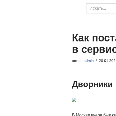
Перейти
к
содержимому
Как пос
в серви
автор:
admin
20.01.202
Дворники
В Москве вчера был си