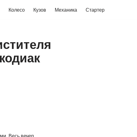
Колесо
Кузов
Механика
Стартер
истителя
кодиак
ми. Весь вечер