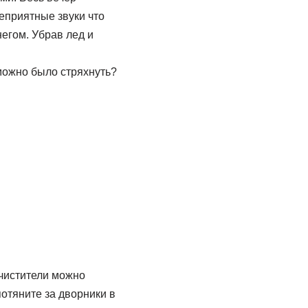
еприятные звуки что
негом. Убрав лед и
 можно было стряхнуть?
очистители можно
потяните за дворники в