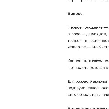
Вопрос
Первое положение — э
второе — датчик дожд
третье — в постоянно
четвертое — это быстр
Как понять, в каком п
Т.е. частота, которая
Для разового включени
подпружиненное полож
стеклоочиститель начи
Вот еще ряд момент