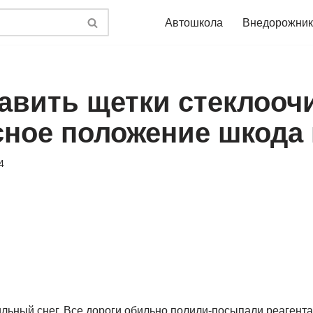
Автошкола
Внедорожник
тавить щетки стеклооч
сное положение шкода 
4
льный снег. Все дороги обильно полили-посыпали реагента