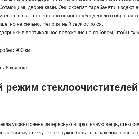
аботающими дворниками. Они скрепят, тарабанят и издают н
мал это из-за того, что они немного обледенели и обросли с
чше, но не сильно. Неприятный звук остался.
 дворники в вертикальное положение на лобовом, чтобы тх
робег: 900 км
: наблюдение
 режим стеклоочистителей
текла уловил очень интересную и практичную вещь, стекло
о лобовому стеклу, т.е. не нужно бежать за ключом, просто 