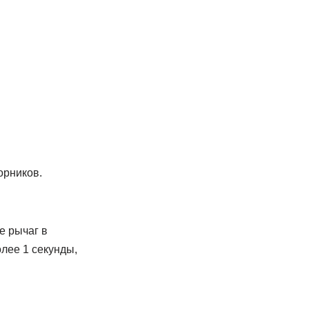
орников.
е рычаг в
лее 1 секунды,