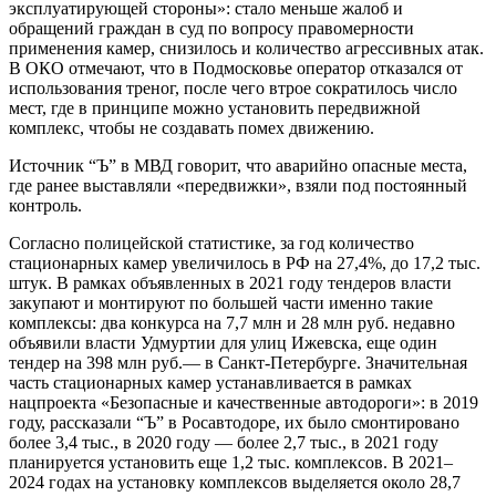
эксплуатирующей стороны»: стало меньше жалоб и
обращений граждан в суд по вопросу правомерности
применения камер, снизилось и количество агрессивных атак.
В ОКО отмечают, что в Подмосковье оператор отказался от
использования треног, после чего втрое сократилось число
мест, где в принципе можно установить передвижной
комплекс, чтобы не создавать помех движению.
Источник “Ъ” в МВД говорит, что аварийно опасные места,
где ранее выставляли «передвижки», взяли под постоянный
контроль.
Согласно полицейской статистике, за год количество
стационарных камер увеличилось в РФ на 27,4%, до 17,2 тыс.
штук. В рамках объявленных в 2021 году тендеров власти
закупают и монтируют по большей части именно такие
комплексы: два конкурса на 7,7 млн и 28 млн руб. недавно
объявили власти Удмуртии для улиц Ижевска, еще один
тендер на 398 млн руб.— в Санкт-Петербурге. Значительная
часть стационарных камер устанавливается в рамках
нацпроекта «Безопасные и качественные автодороги»: в 2019
году, рассказали “Ъ” в Росавтодоре, их было смонтировано
более 3,4 тыс., в 2020 году — более 2,7 тыс., в 2021 году
планируется установить еще 1,2 тыс. комплексов. В 2021–
2024 годах на установку комплексов выделяется около 28,7