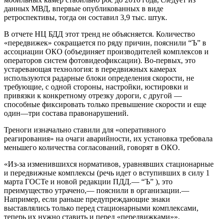
данных МВД, впервые опубликованных в виде
ретроспективы, тогда он составил 3,9 тыс. штук.
В отчете НЦ БДД этот тренд не объясняется. Количество
«передвижек» сокращается по ряду причин, пояснили “Ъ” в
ассоциации ОКО (объединяет производителей комплексов и
операторов систем фотовидеофиксации). Во-первых, это
устаревающая технология: в передвижных камерах
используются радарные блоки определения скорости, не
требующие, с одной стороны, настройки, юстировки и
привязки к конкретному отрезку дороги, с другой —
способные фиксировать только превышение скорости и еще
один—три состава правонарушений.
Треноги изначально ставили для «оперативного
реагирования» на очаги аварийности, их установка требовала
меньшего количества согласований, говорят в ОКО.
«Из-за изменившихся нормативов, уравнявших стационарные
и передвижные комплексы (речь идет о вступивших в силу 1
марта ГОСТе и новой редакции ПДД.— “Ъ” ), это
преимущество утрачено,— пояснили в организации.—
Например, если раньше предупреждающие знаки
выставлялись только перед стационарными комплексами,
теперь их нужно ставить и перед «передвижками»».