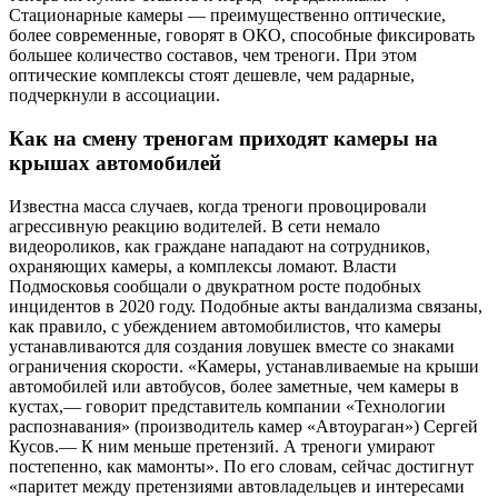
Стационарные камеры — преимущественно оптические,
более современные, говорят в ОКО, способные фиксировать
большее количество составов, чем треноги. При этом
оптические комплексы стоят дешевле, чем радарные,
подчеркнули в ассоциации.
Как на смену треногам приходят камеры на
крышах автомобилей
Известна масса случаев, когда треноги провоцировали
агрессивную реакцию водителей. В сети немало
видеороликов, как граждане нападают на сотрудников,
охраняющих камеры, а комплексы ломают. Власти
Подмосковья сообщали о двукратном росте подобных
инцидентов в 2020 году. Подобные акты вандализма связаны,
как правило, с убеждением автомобилистов, что камеры
устанавливаются для создания ловушек вместе со знаками
ограничения скорости. «Камеры, устанавливаемые на крыши
автомобилей или автобусов, более заметные, чем камеры в
кустах,— говорит представитель компании «Технологии
распознавания» (производитель камер «Автоураган») Сергей
Кусов.— К ним меньше претензий. А треноги умирают
постепенно, как мамонты». По его словам, сейчас достигнут
«паритет между претензиями автовладельцев и интересами