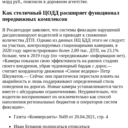
млрд руб., пояснили в дорожном агентстве.
Как столичный ЦОДД расширяет функционал
передвижных комплексов
В Росавтодоре заявляют, что системы фиксации нарушений
дисциплинируют водителей и приводят к снижению
количества ДТП. Однако из данных НЦ БДД этого не следует:
на участках, контролируемых стационарными камерами, в
2020 году зарегистрировано более 2,89 тыс. ДТП, на 23,1%
больше, чем в 2019 году (по «передвижкам» информации нет).
«Камеры показали свою эффективность на ранних стадиях
своего внедрения, убрав чудовищный бардак с дорог,—
считает координатор движения «Синие ведерки» Петр
Шкуматов.— Сейчас они практически перестали влиять на
аварийность и лишь поддерживают определенный стиль
поведения на дорогах. Новые камеры устанавливаются часто
вместе с абсурдными ограничениями. Неудивительно, что
водители воспринимают их исключительно как способ
наполнения региональных бюджетов и операторов систем
фиксации».
Газета «Коммерсантъ» №69 от 20.04.2021, стр. 4
Иван Буранов подписаться отписаться