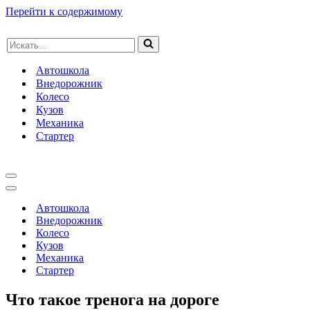
Перейти к содержимому
Искать...
Автошкола
Внедорожник
Колесо
Кузов
Механика
Стартер
Меню
навигации
Меню
навигации
Автошкола
Внедорожник
Колесо
Кузов
Механика
Стартер
Что такое тренога на дороге