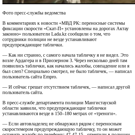
Фото пресс-службы ведомства
В комментариях к новости «МВД РК: переносные системы
фиксации скорости «Скат-П» установлены на дорогах Актау
законно» пользователи Lada.kz сообщили о том, что
сотрудники полиции не везде устанавливают
предупреждающие таблички.
— Как ни странно, с самого начала табличку я не видел. Это
возле Ардагера и в Приозерном 3. Через несколько дней там
появились таблички, как начались жалобы, совпадение или я
был слеп? Специально смотрел, не было табличек, — написал
пользователь сайта Empro.
— И сейчас грешат отсутствием табличек, — написал другой
пользователь сайта.
В пресс-службе департамента полиции Мангистауской
области заявили, что предупреждающие таблички
устанавливаются везде в 150–180 метрах от «треноги».
— Если автовладелец не обнаружил рядом с переносным
скоростемером предупреждающую табличку, то он может
оставить жалобу по телефону: 47-47-15,- отметили в полиции