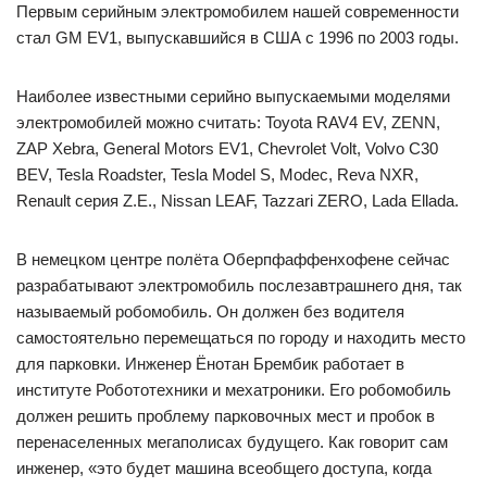
Первым серийным электромобилем нашей современности
стал GM EV1, выпускавшийся в США с 1996 по 2003 годы.
Наиболее известными серийно выпускаемыми моделями
электромобилей можно считать: Toyota RAV4 EV, ZENN,
ZAP Xebra, General Motors EV1, Chevrolet Volt, Volvo C30
BEV, Tesla Roadster, Tesla Model S, Modec, Reva NXR,
Renault серия Z.E., Nissan LEAF, Tazzari ZERO, Lada Ellada.
В немецком центре полёта Оберпфаффенхофене сейчас
разрабатывают электромобиль послезавтрашнего дня, так
называемый робомобиль. Он должен без водителя
самостоятельно перемещаться по городу и находить место
для парковки. Инженер Ёнотан Брембик работает в
институте Робототехники и мехатроники. Его робомобиль
должен решить проблему парковочных мест и пробок в
перенаселенных мегаполисах будущего. Как говорит сам
инженер, «это будет машина всеобщего доступа, когда