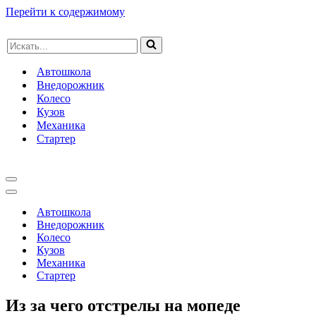
Перейти к содержимому
Искать...
Автошкола
Внедорожник
Колесо
Кузов
Механика
Стартер
Меню
навигации
Меню
навигации
Автошкола
Внедорожник
Колесо
Кузов
Механика
Стартер
Из за чего отстрелы на мопеде