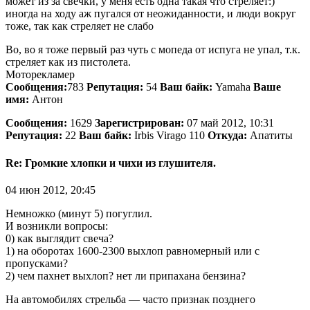
может из за свечки, у меня есть одна такая что стреляет:)
иногда на ходу аж пугался от неожиданности, и люди вокруг
тоже, так как стреляет не слабо
Во, во я тоже первый раз чуть с мопеда от испуга не упал, т.к.
стреляет как из пистолета.
Моторекламер
Сообщения:
783
Репутация:
54
Ваш байк:
Yamaha
Ваше
имя:
Антон
Сообщения:
1629
Зарегистрирован:
07 май 2012, 10:31
Репутация:
22
Ваш байк:
Irbis Virago 110
Откуда:
Апатиты
Re: Громкие хлопки и чихи из глушителя.
04 июн 2012, 20:45
Немножко (минут 5) погуглил.
И возникли вопросы:
0) как выглядит свеча?
1) на оборотах 1600-2300 выхлоп равномерный или с
пропусками?
2) чем пахнет выхлоп? нет ли припахана бензина?
На автомобилях стрельба — часто признак позднего