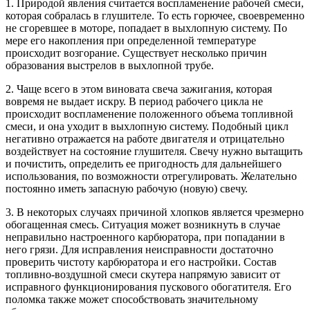
1. Природой явления считается воспламенение рабочей смеси,
которая собралась в глушителе. То есть горючее, своевременно
не сгоревшее в моторе, попадает в выхлопную систему. По
мере его накопления при определенной температуре
происходит возгорание. Существует несколько причин
образования выстрелов в выхлопной трубе.
2. Чаще всего в этом виновата свеча зажигания, которая
вовремя не выдает искру. В период рабочего цикла не
происходит воспламенение положенного объема топливной
смеси, и она уходит в выхлопную систему. Подобный цикл
негативно отражается на работе двигателя и отрицательно
воздействует на состояние глушителя. Свечу нужно вытащить
и почистить, определить ее пригодность для дальнейшего
использования, по возможности отрегулировать. Желательно
постоянно иметь запасную рабочую (новую) свечу.
3. В некоторых случаях причиной хлопков является чрезмерно
обогащенная смесь. Ситуация может возникнуть в случае
неправильно настроенного карбюратора, при попадании в
него грязи. Для исправления неисправности достаточно
проверить чистоту карбюратора и его настройки. Состав
топливно-воздушной смеси скутера напрямую зависит от
исправного функционирования пускового обогатителя. Его
поломка также может способствовать значительному