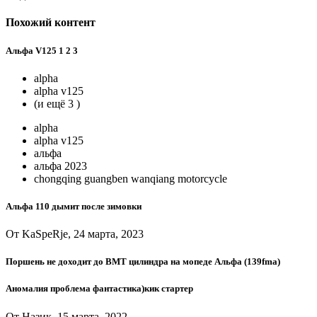
Похожий контент
Альфа V125 1 2 3
alpha
alpha v125
(и ещё 3 )
alpha
alpha v125
альфа
альфа 2023
chongqing guangben wanqiang motorcycle
Альфа 110 дымит после зимовки
От KaSpeRje, 24 марта, 2023
Поршень не доходит до ВМТ цилиндра на мопеде Альфа (139fma)
Аномалия проблема фантастика)кик стартер
От Назик, 15 марта, 2022