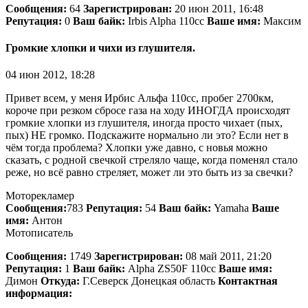
Сообщения:
64
Зарегистрирован:
20 июн 2011, 16:48
Репутация:
0
Ваш байк:
Irbis Alpha 110сс
Ваше имя:
Максим
Громкие хлопки и чихи из глушителя.
04 июн 2012, 18:28
Привет всем, у меня Ирбис Альфа 110сс, пробег 2700км,
короче при резком сбросе газа на ходу ИНОГДА происходят
громкие хлопки из глушителя, иногда просто чихает (пых,
пых) НЕ громко. Подскажите нормально ли это? Если нет в
чём тогда проблема? Хлопки уже давно, с новья можно
сказать, с родной свечкой стреляло чаще, когда поменял стало
реже, но всё равно стреляет, может ли это быть из за свечки?
Моторекламер
Сообщения:
783
Репутация:
54
Ваш байк:
Yamaha
Ваше
имя:
Антон
Мотописатель
Сообщения:
1749
Зарегистрирован:
08 май 2011, 21:20
Репутация:
1
Ваш байк:
Alpha ZS50F 110сс
Ваше имя:
Димон
Откуда:
Г.Северск Донецкая область
Контактная
информация: