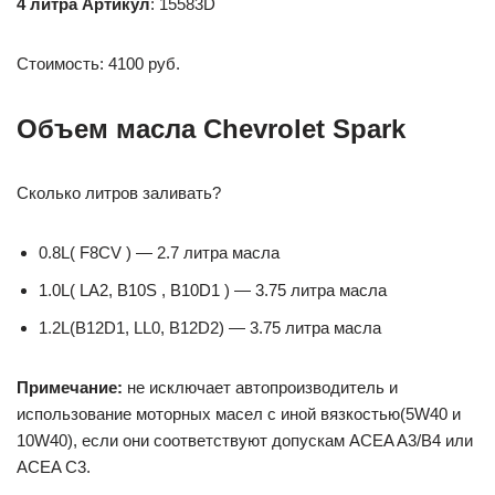
4 литра Артикул
: 15583D
Стоимость: 4100 руб.
Объем масла Chevrolet Spark
Сколько литров заливать?
0.8L( F8CV ) — 2.7 литра масла
1.0L( LA2, B10S , B10D1 ) — 3.75 литра масла
1.2L(B12D1, LL0, B12D2) — 3.75 литра масла
Примечание:
не исключает автопроизводитель и
использование моторных масел с иной вязкостью(5W40 и
10W40), если они соответствуют допускам ACEA A3/B4 или
ACEA C3.