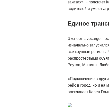
заказах», − поясняет 
водителей и умеют аг
Единое транс
Экcперт Livecargo, по
изначально запускался
все крупные регионы Р
распростертыми объять
Реутов, Мытищи, Люб
«Подключение в других
рейс в город, но и на
восклицает Карен Гом