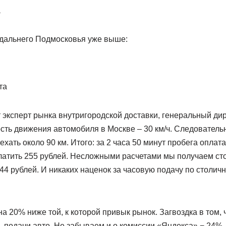
а
дальнего Подмосковья уже выше:
та
т эксперт рынка внутригородской доставки, генеральный дир
сть движения автомобиля в Москве – 30 км/ч. Следовательн
хать около 90 км. Итого: за 2 часа 50 минут пробега оплата
платить 255 рублей. Несложными расчетами мы получаем ст
44 рублей. И никаких наценок за часовую подачу по столич
а 20% ниже той, к которой привык рынок. Загвоздка в том, ч
 подачи авто. Не забываем и о комиссии «Яндекса» − 24%. 