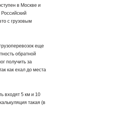
ступен в Москве и
. Российский
вто с грузовым
грузоперевозок еще
тность обратной
ог получить за
так как ехал до места
ь входят 5 км и 10
 калькуляция такая (в