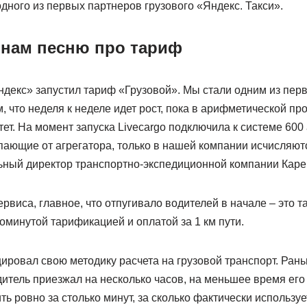
одного из первых партнеров грузового «Яндекс. Такси».
и нам песню про тариф
ндекс» запустил тариф «Грузовой». Мы стали одним из пер
, что неделя к неделе идет рост, пока в арифметической пр
тет. На момент запуска Livecargo подключила к системе 600
пающие от агрегатора, только в нашей компании исчисляют
ьный директор транспортно-экспедиционной компании Каре
рвиса, главное, что отпугивало водителей в начале – это т
оминутой тарификацией и оплатой за 1 км пути.
ровал свою методику расчета на грузовой транспорт. Рань
дитель приезжал на несколько часов, на меньшее время его
ть ровно за столько минут, за сколько фактически используе