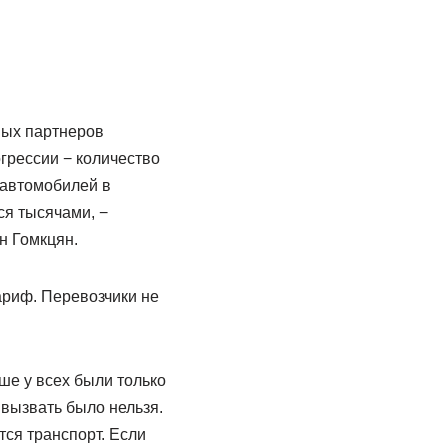
вых партнеров
огрессии − количество
 автомобилей в
ся тысячами, −
н Гомкцян.
ариф. Перевозчики не
ше у всех были только
 вызвать было нельзя.
тся транспорт. Если