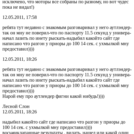
исключено, что моторы все собраны по разному, но вот чудес
пока не видал!)
12.05.2011, 17:58
ребята тут недавно с знакомым разговаривал у него аутлэндер-
так он мну не поверил-что по паспорту 11.5 секунд у универа-
начал лазить по инету рыскать-надыбил какойто сайт где
написано что разгон у приоры до 100 14 сек. с ухмылкой мну
предоставил))))
12.05.2011, 18:26
ребята тут недавно с знакомым разговаривал у него аутлэндер-
так он мну не поверил-что по паспорту 11.5 секунд у универа-
начал лазить по инету рыскать-надыбил какойто сайт где
написано что разгон у приоры до 100 14 сек. с ухмылкой мну
предоставил))))
Нарой ему про аутлендер фигни какой нибудь!))))
Лесной Слон
12.05.2011, 18:26
надыбил какойто сайт где написано что разгон у приоры до
100 14 сек. с ухмылкой мну предоставил))))
восьмиклапанные результаты , видать, нашел или какой один