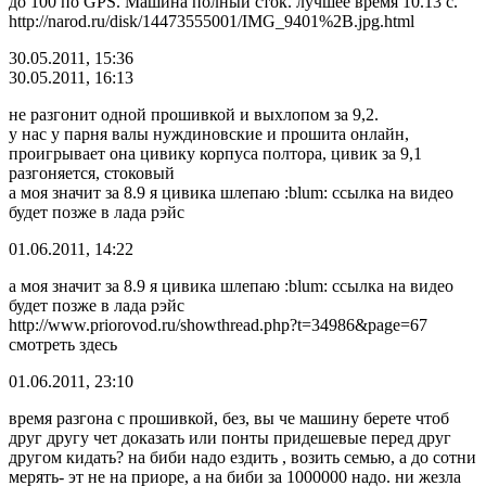
до 100 по GPS. Машина полный сток. лучшее время 10.13 с.
http://narod.ru/disk/14473555001/IMG_9401%2B.jpg.html
30.05.2011, 15:36
30.05.2011, 16:13
не разгонит одной прошивкой и выхлопом за 9,2.
у нас у парня валы нуждиновские и прошита онлайн,
проигрывает она цивику корпуса полтора, цивик за 9,1
разгоняется, стоковый
а моя значит за 8.9 я цивика шлепаю :blum: ссылка на видео
будет позже в лада рэйс
01.06.2011, 14:22
а моя значит за 8.9 я цивика шлепаю :blum: ссылка на видео
будет позже в лада рэйс
http://www.priorovod.ru/showthread.php?t=34986&page=67
смотреть здесь
01.06.2011, 23:10
время разгона с прошивкой, без, вы че машину берете чтоб
друг другу чет доказать или понты придешевые перед друг
другом кидать? на биби надо ездить , возить семью, а до сотни
мерять- эт не на приоре, а на биби за 1000000 надо. ни жезла