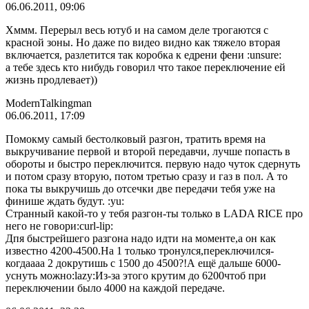
06.06.2011, 09:06
Хммм. Перерыл весь ютуб и на самом деле трогаются с
красной зоны. Но даже по видео видно как тяжело вторая
включается, разлетится так коробка к едрени фени :unsure:
а тебе здесь кто нибудь говорил что такое переключение ей
жизнь продлевает))
МodernTalkingman
06.06.2011, 17:09
Помокму самый бестолковый разгон, тратить время на
выкручивание первой и второй передавчи, лучше попасть в
обороты и быстро переключится. первую надо чуток сдернуть
и потом сразу вторую, потом третью сразу и газ в пол. А то
пока ты выкручишь до отсечки две передачи тебя уже на
финише ждать будут. :yu:
Странный какой-то у тебя разгон-ты только в LADA RICE про
него не говори:curl-lip:
Дпя быстрейшего разгона надо идти на моменте,а он как
известно 4200-4500.На 1 только тронулся,переключился-
когдаааа 2 докрутишь с 1500 до 4500?!А ещё дальше 6000-
уснуть можно:lazy:Из-за этого крутим до 6200чтоб при
переключении было 4000 на каждой передаче.