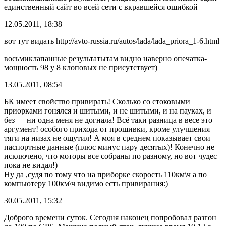
единственный сайт во всей сети с вкравшейся ошибкой
12.05.2011, 18:38
вот тут видать http://avto-russia.ru/autos/lada/lada_priora_1-6.html
восьмиклапанные результатытам видно наверно опечатка-
мощность 98 у 8 клоповых не присутствует)
13.05.2011, 08:54
БК имеет свойство привирать! Сколько со стоковыми
приорками гонялся и шитыми, и не шитыми, и на пауках, и
без — ни одна меня не догнала! Всё таки разница в весе это
аргумент! особого прихода от прошивки, кроме улучшения
тяги на низах не ощутил! А моя в среднем показывает свои
паспортные данные (плюс минус пару десятых)! Конечно не
исключено, что моторы все собраны по разному, но вот чудес
пока не видал!)
Ну да ,судя по тому что на приборке скорость 110км\ч а по
компьютеру 100км\ч видимо есть привирания:)
30.05.2011, 15:32
Доброго времени суток. Сегодня наконец попробовал разгон