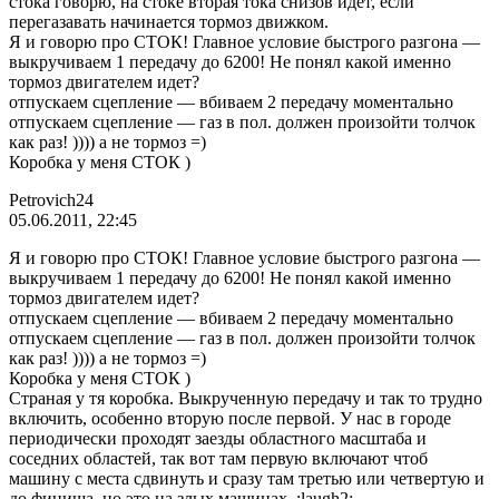
стока говорю, на стоке вторая тока снизов идет, если
перегазавать начинается тормоз движком.
Я и говорю про СТОК! Главное условие быстрого разгона —
выкручиваем 1 передачу до 6200! Не понял какой именно
тормоз двигателем идет?
отпускаем сцепление — вбиваем 2 передачу моментально
отпускаем сцепление — газ в пол. должен произойти толчок
как раз! )))) а не тормоз =)
Коробка у меня СТОК )
Petrovich24
05.06.2011, 22:45
Я и говорю про СТОК! Главное условие быстрого разгона —
выкручиваем 1 передачу до 6200! Не понял какой именно
тормоз двигателем идет?
отпускаем сцепление — вбиваем 2 передачу моментально
отпускаем сцепление — газ в пол. должен произойти толчок
как раз! )))) а не тормоз =)
Коробка у меня СТОК )
Страная у тя коробка. Выкрученную передачу и так то трудно
включить, особенно вторую после первой. У нас в городе
периодически проходят заезды областного масштаба и
соседних областей, так вот там первую включают чтоб
машину с места сдвинуть и сразу там третью или четвертую и
до финиша. но это на злых машинах. :laugh2: