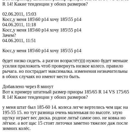
R 14! Какие тенденции у обоих размеров?
02.06.2011, 15:03
Косс,у меня 185\60 р14 хочу 185\55 р14
04.06.2011, 11:18
Косс,у меня 185\60 р14 хочу 185\55 р14
Зачем?
04.06.2011, 11:51
Косс,у меня 185\60 р14 хочу 185\55 р14
будет низко сидеть. а разгон возрастёт)))) нужно будет меньше
усилия приложить чтоб провернуть низкое колесо. правило
рычага. но пострадает максималка. изменения незначительны
в обоих случаях но имеют место быть.
Добавлено через 8 минут
Вот к примеру штатный размер приоры 185/65 R 14 VS 175/65
R 14! Какие тенденции у обоих размеров?
у меня штат был 185-60 14. колеса легче вертелись чем щас на
195-55 15. но тут разница очень маленькая по высоте. злую
щутку играет вес диска. родное литьё самое оно. не ковка но
лёгкое. а вот щас 15 стоят литочки заметно тяжелее даж после
зимних колёс.