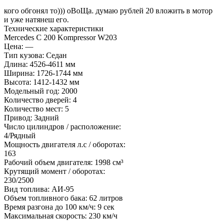
кого обгонял то))) оВоЩа. думаю рублей 20 вложить в мотор
и уже натянеш его.
Технические характеристики
Mercedes C 200 Kompressor W203
Цена: —
Тип кузова: Седан
Длина: 4526-4611 мм
Ширина: 1726-1744 мм
Высота: 1412-1432 мм
Модельный год: 2000
Количество дверей: 4
Количество мест: 5
Привод: Задний
Число цилиндров / расположение:
4/Рядный
Мощность двигателя л.с / оборотах:
163
Рабочий объем двигателя: 1998 см³
Крутящий момент / оборотах:
230/2500
Вид топлива: АИ-95
Объем топливного бака: 62 литров
Время разгона до 100 км/ч: 9 сек
Максимальная скорость: 230 км/ч