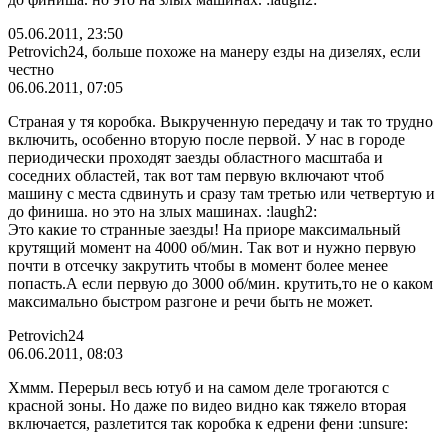
05.06.2011, 23:50
Petrovich24, больше похоже на манеру езды на дизелях, если
честно
06.06.2011, 07:05
Страная у тя коробка. Выкрученную передачу и так то трудно
включить, особенно вторую после первой. У нас в городе
периодически проходят заезды областного масштаба и
соседних областей, так вот там первую включают чтоб
машину с места сдвинуть и сразу там третью или четвертую и
до финиша. но это на злых машинах. :laugh2:
Это какие то странные заезды! На приоре максимальный
крутящий момент на 4000 об/мин. Так вот и нужно первую
почти в отсечку закрутить чтобы в момент более менее
попасть.А если первую до 3000 об/мин. крутить,то не о каком
максимально быстром разгоне и речи быть не может.
Petrovich24
06.06.2011, 08:03
Хммм. Перерыл весь ютуб и на самом деле трогаются с
красной зоны. Но даже по видео видно как тяжело вторая
включается, разлетится так коробка к едрени фени :unsure: