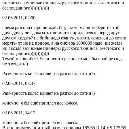
ни гвоздя вам юные пионеры русского тюнинга- жестокого и
безпощадного)))))))))))))
02.06.2011, 02:00
время разгона с прошивкой, без, вы че машину берете чтоб
друг другу чет доказать или понты придешевые перед друг
другом кидать? на биби надо ездить , возить семью, а до сотни
мерять- эт не на приоре, а на биби за 1000000 надо. ни жезла
ни гвоздя вам юные пионеры русского тюнинга- жестокого и
безпощадного)))))))))))))
Темой не ошибся? Если неинтересно, то мог бы вообще сюда
не заходить!)
Размерность колёс влияет на разгон до сотни?)
02.06.2011, 08:37
Размерность колёс влияет на разгон до сотни?)
конечно. я бы ещё приплёл вес колеса.
02.06.2011, 14:17
конечно. я бы ещё приплёл вес колеса.
Вот к примеру штатный размер приоры 185/65 R 14 VS 175/65