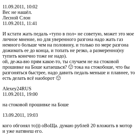
11.09.2011, 10:02
Вес не нашёл.
Лесной Слон
11.09.2011, 11:41
И кстати жать педаль «тупо в пол» не советую, может это мое
личное мнение, но для уверенного разгона надо жать газ
немного больше чем на половину, и только по мере разгона
дожимать ее до конца, и топать не резко, а размеренно(ну
тупить конечно тоже не надо).
ой, де-жа-вю прям какое-то, ты случаем не на стоковой
прошивке на Боше катаешься? 🙂 тока на стокобоше, что бы
разгоняться быстрее, надо давить педаль меньше и плавнее, то
есть делать всё наоборот 🙂
Alexey24RUS
11.09.2011, 19:00
на стоковой прошивке на Боше
13.09.2011, 19:03
кого обгонял то))) оВоЩа. думаю рублей 20 вложить в мотор
и уже натянеш его.