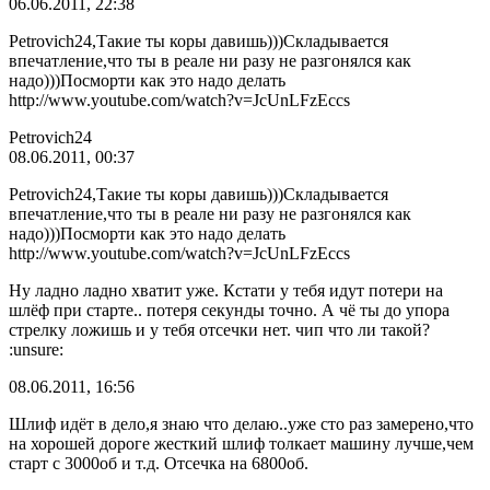
06.06.2011, 22:38
Petrovich24,Такие ты коры давишь)))Складывается
впечатление,что ты в реале ни разу не разгонялся как
надо)))Посморти как это надо делать
http://www.youtube.com/watch?v=JcUnLFzEccs
Petrovich24
08.06.2011, 00:37
Petrovich24,Такие ты коры давишь)))Складывается
впечатление,что ты в реале ни разу не разгонялся как
надо)))Посморти как это надо делать
http://www.youtube.com/watch?v=JcUnLFzEccs
Ну ладно ладно хватит уже. Кстати у тебя идут потери на
шлёф при старте.. потеря секунды точно. А чё ты до упора
стрелку ложишь и у тебя отсечки нет. чип что ли такой?
:unsure:
08.06.2011, 16:56
Шлиф идёт в дело,я знаю что делаю..уже сто раз замерено,что
на хорошей дороге жесткий шлиф толкает машину лучше,чем
старт с 3000об и т.д. Отсечка на 6800об.