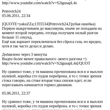
http://www.youtube.com/watch?v=S2igusapL4s
Petrovich24
05.06.2011, 22:34
[QUOTE=yakuZZa;1355534]Petrovich24,Грубая ошибка)
Первую выкручиваем до максимума, иначе не попадаем на
момент второй передачи, отсюда получаем хилый разгон
больше 11 секунд.
Ещё как вариант переключаться без сброса газа, но вредно,
хотя я так часто делал и делаю.
Добавлено через 3 минуты
Видео более менее правильного -моего разгона =)
http://www.youtube.com/watch?v=S2igusapL4s[/QUOT
Ну сравнил тоже, у тя машина прочипована вся и и выхлоп
нулевой, коробка сто пудов периброна. я то с точки зрения
стока говорю, на стоке вторая тока снизов идет, если
перегазавать начинается тормоз движком.
05.06.2011, 22:37
Ну сравнил тоже, у тя машина прочипована вся и и выхлоп
нулевой, коробка сто пудов периброна. я то с точки зрения