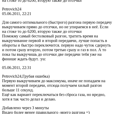
на стоке то до 6200, вторую также до отсечки
Petrovich24
05.06.2011, 22:21
Для самого оптимального (быстрого) разгона первую передачу
выкручиваем прямо до отсечки, но не упираемся в неё. Если
на стоке то до 6200, вторую также до отсечки
Помокму самый бестолковый разгон, тратить время на
выкручивание первой и второй передавчи, лучше попасть в
обороты и быстро переключится. первую надо чуток сдернуть
и потом сразу вторую, потом третью сразу и газ в пол. А то
пока ты выкручишь до отсечки две передачи тебя уже на
финише ждать будут. :yu:
05.06.2011, 22:31
Petrovich24,Грубая ошибка)
Первую выкручиваем до максимума, иначе не попадаем на
момент второй передачи, отсюда получаем хилый разгон
больше 11 секунд.
Ещё как вариант переключаться без сброса газа, но вредно,
хотя я так часто делал и делаю.
Добавлено через 3 минуты
Видео более менее правильного -моего разгона =)