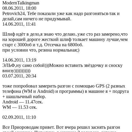
МodernTalkingman
08.06.2011, 18:00
Petrovich24, Тебе показали уже как надо разгоняться-так и
делай,сам ничего не придумывай.
14.06.2011, 11:41
Шлиф идёт в дело,я знаю что делаю..уже сто раз замерено,что
на хорошей дороге жесткий шлиф толкает машину лучше,чем
старт с 3000об и т.д. Отсечка на 6800об.
при условии что, резина нормальная;)
14.06.2011, 13:19
ЭЛЬФ,ну само собой)))Можно вставить звёздочку и сноску
внизу)))))))))))
03.07.2011, 20:34
тоже попробовал замерить разгон с помощью GPS (2 разных
телефона (WM и Android) и программы) в машине я + подруга
+ шашлычный набор.
Android — 11.47сек.
WM — 11.53 сек.
02.09.2011, 11:10
Все Приороводам привет. Вот вчера решил заснять разгон