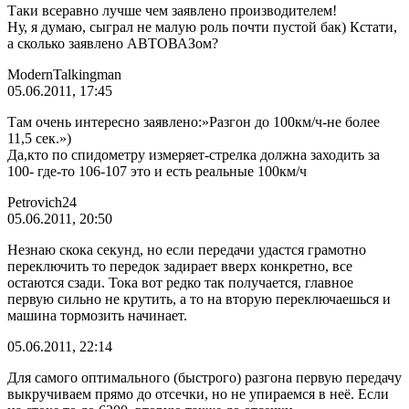
Таки всеравно лучше чем заявлено производителем!
Ну, я думаю, сыграл не малую роль почти пустой бак) Кстати,
а сколько заявлено АВТОВАЗом?
МodernTalkingman
05.06.2011, 17:45
Там очень интересно заявлено:»Разгон до 100км/ч-не более
11,5 сек.»)
Да,кто по спидометру измеряет-стрелка должна заходить за
100- где-то 106-107 это и есть реальные 100км/ч
Petrovich24
05.06.2011, 20:50
Незнаю скока секунд, но если передачи удастся грамотно
переключить то передок задирает вверх конкретно, все
остаются сзади. Тока вот редко так получается, главное
первую сильно не крутить, а то на вторую переключаешься и
машина тормозить начинает.
05.06.2011, 22:14
Для самого оптимального (быстрого) разгона первую передачу
выкручиваем прямо до отсечки, но не упираемся в неё. Если