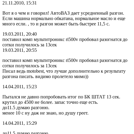
21.11.2010, 15:31
Вот я о чем и говорил! АвтоВАЗ дает усредненный разгон.
Если машина нормально обкатана, нормальное масло и еще
много если. , то и разгон может быть быстрее 11,5 с.
19.03.2011, 20:40
поставил комп мультитроникс ri500v пробовал разогнатся до
сотки получилось за 13сек
19.03.2011, 20:55
поставил комп мультитроникс ri500v пробовал разогнатся до
сотки получилось за 13сек
Писал ведь motobest, что лучше дополнительно к результату
разгона писать. видимо пролетело мимо))
14.04.2011, 15:23
Пытался не давно попробовать итог по БК ШТАТ 13 сек.
крутил до 4500 не более. запас точно еще есть.
до11.5 думаю разгоню.
менее 10 с ну даж не знаю, но душу греет.
14.04.2011, 15:29
до11.5 думаю разгоню.