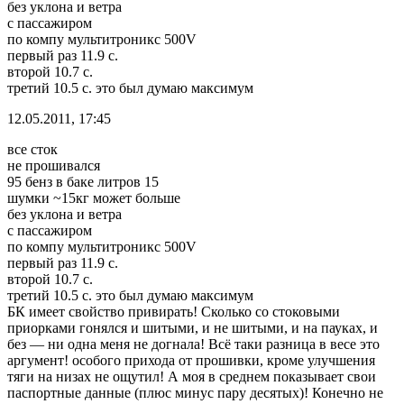
без уклона и ветра
с пассажиром
по компу мультитроникс 500V
первый раз 11.9 с.
второй 10.7 с.
третий 10.5 с. это был думаю максимум
12.05.2011, 17:45
все сток
не прошивался
95 бенз в баке литров 15
шумки ~15кг может больше
без уклона и ветра
с пассажиром
по компу мультитроникс 500V
первый раз 11.9 с.
второй 10.7 с.
третий 10.5 с. это был думаю максимум
БК имеет свойство привирать! Сколько со стоковыми
приорками гонялся и шитыми, и не шитыми, и на пауках, и
без — ни одна меня не догнала! Всё таки разница в весе это
аргумент! особого прихода от прошивки, кроме улучшения
тяги на низах не ощутил! А моя в среднем показывает свои
паспортные данные (плюс минус пару десятых)! Конечно не