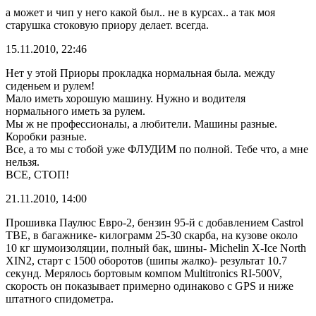
а может и чип у него какой был.. не в курсах.. а так моя
старушка стоковую приору делает. всегда.
15.11.2010, 22:46
Нет у этой Приоры прокладка нормальная была. между
сиденьем и рулем!
Мало иметь хорошую машину. Нужно и водителя
нормального иметь за рулем.
Мы ж не профессионалы, а любители. Машины разные.
Коробки разные.
Все, а то мы с тобой уже ФЛУДИМ по полной. Тебе что, а мне
нельзя.
ВСЕ, СТОП!
21.11.2010, 14:00
Прошивка Паулюс Евро-2, бензин 95-й с добавлением Castrol
TBE, в багажнике- килограмм 25-30 скарба, на кузове около
10 кг шумоизоляции, полный бак, шины- Michelin X-Ice North
XIN2, старт с 1500 оборотов (шипы жалко)- результат 10.7
секунд. Мерялось бортовым компом Multitronics RI-500V,
скорость он показывает примерно одинаково с GPS и ниже
штатного спидометра.