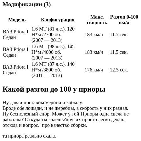
Модификации (3)
Макс.
Разгон 0-100
Модель
Конфигурация
скорость
км/ч
1.6 MT (81 л.с.), 120
ВАЗ Priora I
Н*м /2700 об.
183 км/ч
11.5 сек.
Седан
(2007 — 2013)
1.6 MT (98 л.с.), 145
ВАЗ Priora I
Н*м /4000 об.
183 км/ч
11.5 сек.
Седан
(2007 — 2013)
1.6 MT (87 л.с.), 140
ВАЗ Priora I
Н*м /3800 об.
176 км/ч
12.5 сек.
Седан
(2011 — 2013)
Какой разгон до 100 у приоры
Ну давай поставим мерина и кобылу.
Вроде обе лошади, и не жеребцы, а скорость у них разная.
Ну бесполезный спор. Может у той Приоры одна свеча не
работала? Откуда ты знаешь?других просто легко делал..
отсюда и вопрос.. про качество сборки.
та приора реально ехала.