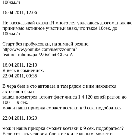
100км./ч
16.04.2011, 12:06
Не рассказывай сказки.Я много лет увлекаюсь дрэгом,а так же
принимаю активное участие,и знаю,что такое 10сек. до
100км./ч
Старт без пробуксовки, на зимней резине.
http://www.youtube.com/user/zzoimm?
feature=mhum#p/u/2/0vCm0Gbe-qA
16.04.2011, 12:10
Я весь в сомнениях.
22.04.2011, 09:35
В чера был в сто автоваза и там рядом с ним находится
автосалон фиат
зашел посмотрел ..стоит фиат линеа 1.4 120 коней разгон до
100 — 9 сек.
мож и наша приорка сможет всетаки к 9 сек. подобраться.
22.04.2011, 10:20
мож и наша приорка сможет всетаки к 9 сек. подобраться?
Если создать условия, близкие к идеальным, может и