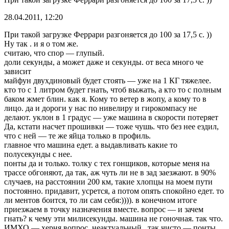
28.04.2011, 12:20
При такой загрузке Феррари разгоняется до 100 за 17,5 с. ))
Ну так . и я о том же.
считаю, что спор — глупый.
доли секунды, а может даже и секунды. от веса много че
зависит
майфун двухдиновый будет стоять — уже на 1 КГ тяжелее.
кто то с 1 литром будет гнать, чтоб выжать, а кто то с полным
баком жмет блин. как я. Кому то ветер в жопу, а кому то в
лицо. да и дороги у нас по нивелиру и гирокомпасу не
делают. уклон в 1 градус — уже машина в скорости потеряет
Да, кстати насчет прошивки — тоже чушь. что без нее ездил,
что с ней — те же яйца только в профиль.
главное что машина едет. а выдавливать какие то
полусекунды с нее.
понты да и только. толку с тех гонщиков, которые меня на
трассе обгоняют, да так, аж чуть ли не в зад заезжают. в 90%
случаев, на расстоянии 200 км, такие хлопцы на моем пути
постоянно. придавит, усрется, а потом опять спокойно едет. то
ли ментов боится, то ли сам себя:)))). в конечном итоге
приезжаем в точку назначения вместе. вопрос — и зачем
гнать? к чему эти милисекунды. машина не гоночная. так что.
ИМХО — херня вопрос. неактуальный.. так чисто — понты