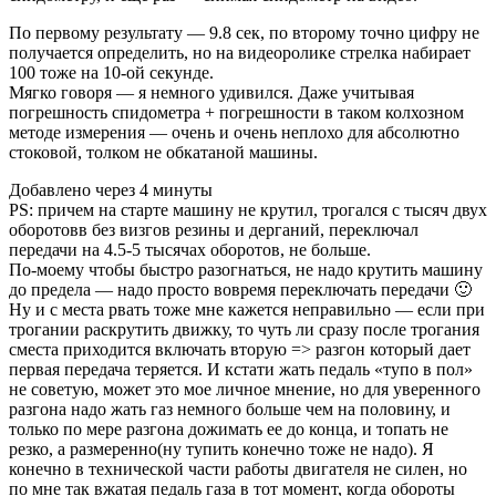
По первому результату — 9.8 сек, по второму точно цифру не
получается определить, но на видеоролике стрелка набирает
100 тоже на 10-ой секунде.
Мягко говоря — я немного удивился. Даже учитывая
погрешность спидометра + погрешности в таком колхозном
методе измерения — очень и очень неплохо для абсолютно
стоковой, толком не обкатаной машины.
Добавлено через 4 минуты
PS: причем на старте машину не крутил, трогался с тысяч двух
оборотовв без визгов резины и дерганий, переключал
передачи на 4.5-5 тысячах оборотов, не больше.
По-моему чтобы быстро разогнаться, не надо крутить машину
до предела — надо просто вовремя переключать передачи 🙂
Ну и с места рвать тоже мне кажется неправильно — если при
трогании раскрутить движку, то чуть ли сразу после трогания
сместа приходится включать вторую => разгон который дает
первая передача теряется. И кстати жать педаль «тупо в пол»
не советую, может это мое личное мнение, но для уверенного
разгона надо жать газ немного больше чем на половину, и
только по мере разгона дожимать ее до конца, и топать не
резко, а размеренно(ну тупить конечно тоже не надо). Я
конечно в технической части работы двигателя не силен, но
по мне так вжатая педаль газа в тот момент, когда обороты