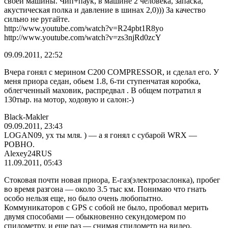
своей машины. Чип+паук, в машине 2 человека, запаска,
акустическая полка и давление в шинах 2,0))) За качество
сильно не ругайте.
http://www.youtube.com/watch?v=R24pbt1R8yo
http://www.youtube.com/watch?v=zs3njRd0zcY
09.09.2011, 22:52
Вчера гонял с мерином С200 COMPRESSOR, и сделал его. У
меня приора седан, обьем 1.8, 6-ти ступенчатая коробка,
облегченный маховик, распредвал . В общем потратил я
130тыр. на мотор, ходовую и салон:-)
Black-Makler
09.09.2011, 23:43
LOGAN09, ух ты мля. ) — а я гонял с субарой WRX —
РОВНО.
Alexey24RUS
11.09.2011, 05:43
Стоковая почти новая приора, Е-газ(электрозаслонка), пробег
во время разгона — около 3.5 тыс км. Понимаю что гнать
особо нельзя еще, но было очень любопытно.
Коммуникаторов с GPS с собой не было, пробовал мерить
двумя способами — обыкновенно секундомером по
спидометру, и еще раз — снимая спидометр на видео.