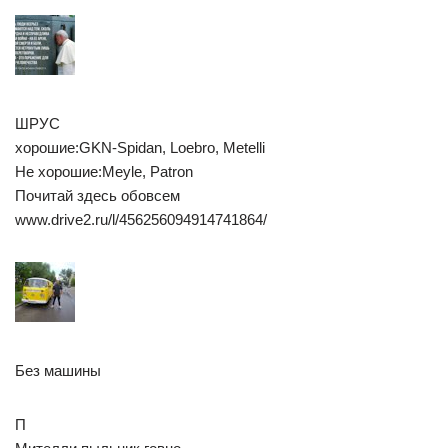
ШРУС
хорошие:GKN-Spidan, Loebro, Metelli
Не хорошие:Meyle, Patron
Почитай здесь обовсем
www.drive2.ru/l/456256094914741864/
Без машины
П