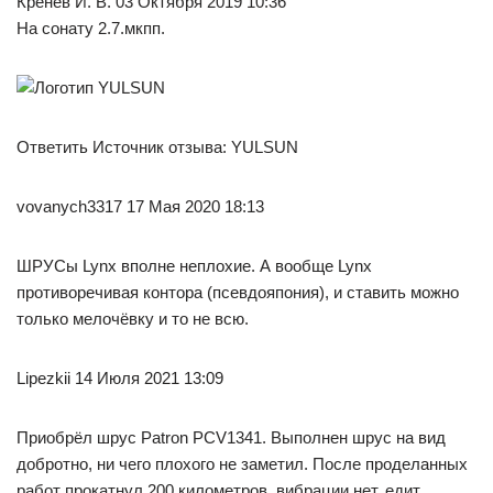
Кренев И. В. 03 Октября 2019 10:36
На сонату 2.7.мкпп.
Ответить Источник отзыва: YULSUN
vovanych3317 17 Мая 2020 18:13
ШРУСы Lynx вполне неплохие. А вообще Lynx
противоречивая контора (псевдояпония), и ставить можно
только мелочёвку и то не всю.
Lipezkii 14 Июля 2021 13:09
Приобрёл шрус Patron PCV1341. Выполнен шрус на вид
добротно, ни чего плохого не заметил. После проделанных
работ прокатнул 200 километров, вибрации нет, едит