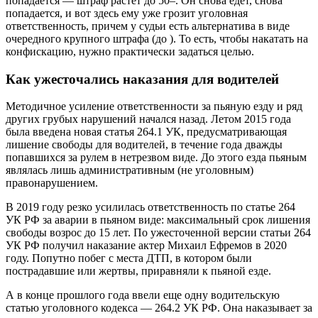
попадается — штраф растет до 50–. Он снова едет, снова
попадается, и вот здесь ему уже грозит уголовная
ответственность, причем у судьи есть альтернатива в виде
очередного крупного штрафа (до ). То есть, чтобы накатать на
конфискацию, нужно практически задаться целью.
Как ужесточались наказания для водителей
Методичное усиление ответственности за пьяную езду и ряд
других грубых нарушений начался назад. Летом 2015 года
была введена новая статья 264.1 УК, предусматривающая
лишение свободы для водителей, в течение года дважды
попавшихся за рулем в нетрезвом виде. До этого езда пьяным
являлась лишь административным (не уголовным)
правонарушением.
В 2019 году резко усилилась ответственность по статье 264
УК РФ за аварии в пьяном виде: максимальный срок лишения
свободы возрос до 15 лет. По ужесточенной версии статьи 264
УК РФ получил наказание актер Михаил Ефремов в 2020
году. Попутно побег с места ДТП, в котором были
пострадавшие или жертвы, приравняли к пьяной езде.
А в конце прошлого года ввели еще одну водительскую
статью уголовного кодекса — 264.2 УК РФ. Она наказывает за