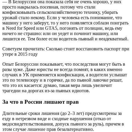
— В Белоруссии она показала себя не очень хорошо, у них
просто накрылась посевная, потому что стали
конфисковывать сельскохозяйственную технику, убирать
урожай стало некому. Если у человека есть понимание, что
машину у него заберут, то у него появляется соблазн поиграть
в Need for Speed или GTA5, погонять от полиции, ведь ему
ничего не страшно: или он уедет и починит машину, или
лишится ее. Тем более если водитель пьяный и неадекватный.
Советуем прочитать: Сколько стоит восстановить паспорт при
утере в 2015 году
Опыт Белоруссии показывает, что последствия могут быть в
разы хуже. Даже юристы не всегда помнят, в каких именно
случаях в УК применяется конфискация, а водители услышат
это по телевизору и в горячке, да по пьяной лавочке решат,
что это их касается: думаю, такая мера лишь увеличит
трагедии на дорогах из-за пьяных идиотов.
За что в России лишают прав
Длительные сроки лишения (до 2–3 лет) предусмотрены за
езду в нетрезвом виде и сходные нарушения (отказ от
медосвидетельствования, допуск пьяного за руль), причем в
этом случае лишение прав безальтернативно.