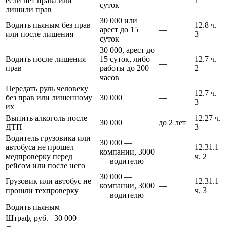
если нет права или
1
суток
лишили прав
30 000 или
Водить пьяным без прав
12.8 ч.
арест до 15
—
или после лишения
3
суток
30 000, арест до
Водить после лишения
15 суток, либо
12.7 ч.
—
прав
работы до 200
2
часов
Передать руль человеку
12.7 ч.
без прав или лишенному
30 000
—
3
их
Выпить алкоголь после
12.27 ч.
30 000
до 2 лет
ДТП
3
Водитель грузовика или
30 000 —
автобуса не прошел
12.31.1
компании, 3000
—
медпроверку перед
ч. 2
— водителю
рейсом или после него
30 000 —
Грузовик или автобус не
12.31.1
компании, 3000
—
прошли техпроверку
ч. 3
— водителю
Водить пьяным
Штраф, руб.
30 000