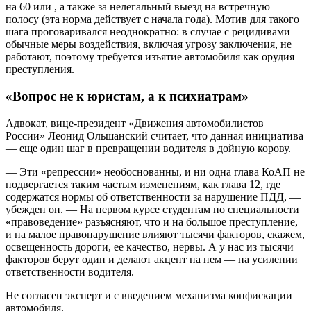
на 60 или , а также за нелегальный выезд на встречную
полосу (эта норма действует с начала года). Мотив для такого
шага проговаривался неоднократно: в случае с рецидивами
обычные меры воздействия, включая угрозу заключения, не
работают, поэтому требуется изъятие автомобиля как орудия
преступления.
«Вопрос не к юристам, а к психиатрам»
Адвокат, вице-президент «Движения автомобилистов
России» Леонид Ольшанский считает, что данная инициатива
— еще один шаг в превращении водителя в дойную корову.
— Эти «репрессии» необоснованны, и ни одна глава КоАП не
подвергается таким частым изменениям, как глава 12, где
содержатся нормы об ответственности за нарушение ПДД, —
убежден он. — На первом курсе студентам по специальности
«правоведение» разъясняют, что и на большое преступление,
и на малое правонарушение влияют тысячи факторов, скажем,
освещенность дороги, ее качество, нервы. А у нас из тысячи
факторов берут один и делают акцент на нем — на усилении
ответственности водителя.
Не согласен эксперт и с введением механизма конфискации
автомобиля.