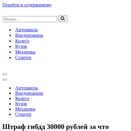
Перейти к содержимому
Искать...
Автошкола
Внедорожник
Колесо
Кузов
Механика
Стартер
Меню
навигации
Меню
навигации
Автошкола
Внедорожник
Колесо
Кузов
Механика
Стартер
Штраф гибдд 30000 рублей за что