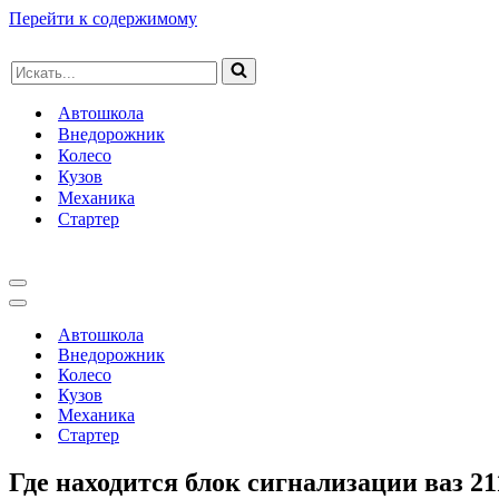
Перейти к содержимому
Искать...
Автошкола
Внедорожник
Колесо
Кузов
Механика
Стартер
Меню
навигации
Меню
навигации
Автошкола
Внедорожник
Колесо
Кузов
Механика
Стартер
Где находится блок сигнализации ваз 21