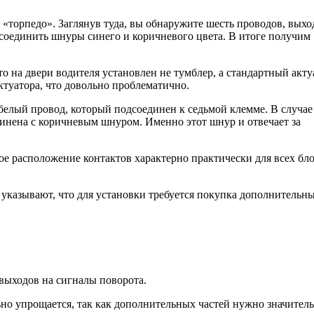
«торпедо». Заглянув туда, вы обнаружите шесть проводов, вых
тсоединить шнуры синего и коричневого цвета. В итоге получим
о на двери водителя установлен не тумблер, а стандартный акту
ктуатора, что довольно проблематично.
белый провод, который подсоединен к седьмой клемме. В случае
единена с коричневым шнуром. Именно этот шнур и отвечает за
кое расположение контактов характерно практически для всех бл
 указывают, что для установки требуется покупка дополнительн
 выходов на сигналы поворота.
но упрощается, так как дополнительных частей нужно значител