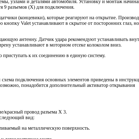
емы, узлами и деталями автомобиля. Установку и монтаж начина
я 9 разъемов (Х) для подключения.
датчики (концевики), которые реагируют на открытие. Производ
 кнопку Valet устанавливают в скрытое от посторонних глаз, но
редающую антенну. Датчик удара рекомендуют устанавливать вну
ирену устанавливают в моторном отсеке колоколом вниз.
о приступать к их соединению в единую систему.
и схема подключения основных элементов приведены в инструк
 возможно, понадобится дополнительный активатор открывания
е/красный провод разъема Х 3.
 следующий вид:
ливаемый на металлическую поверхность.