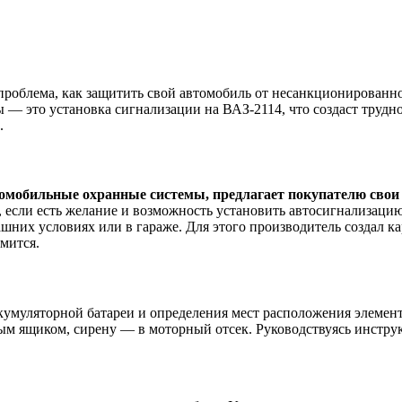
проблема, как защитить свой автомобиль от несанкционированн
— это установка сигнализации на ВАЗ-2114, что создаст трудн
.
томобильные охранные системы, предлагает покупателю свои
 если есть желание и возможность установить автосигнализаци
ашних условиях или в гараже. Для этого производитель создал к
мится.
кумуляторной батареи и определения мест расположения элемент
ым ящиком, сирену — в моторный отсек. Руководствуясь инстру