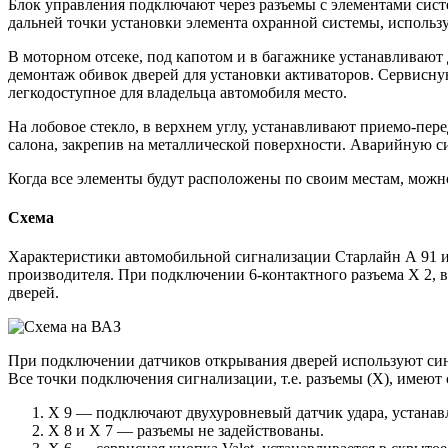
Блок управления подключают через разъемы с элементами сист
дальней точки установки элемента охранной системы, использу
В моторном отсеке, под капотом и в багажнике устанавливают 
демонтаж обивок дверей для установки активаторов. Сервисную
легкодоступное для владельца автомобиля место.
На лобовое стекло, в верхнем углу, устанавливают приемо-пе
салона, закрепив на металлической поверхности. Аварийную с
Когда все элементы будут расположены по своим местам, можн
Схема
Характеристики автомобильной сигнализации Старлайн А 91 
производителя. При подключении 6-контактного разъема Х 2,
дверей.
При подключении датчиков открывания дверей используют син
Все точки подключения сигнализации, т.е. разъемы (Х), имеют
Х 9 — подключают двухуровневый датчик удара, устанав
Х 8 и Х 7 — разъемы не задействованы.