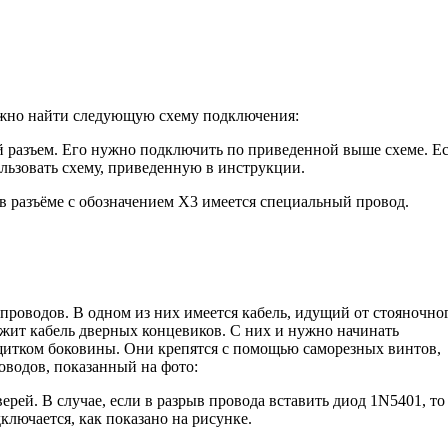
ожно найти следующую схему подключения:
й разъем. Его нужно подключить по приведенной выше схеме. Е
ользовать схему, приведенную в инструкции.
 в разъёме с обозначением Х3 имеется специальный провод.
 проводов. В одном из них имеется кабель, идущий от стояночно
ржит кабель дверных концевиков. С них и нужно начинать
 щитком боковины. Они крепятся с помощью саморезных винтов,
оводов, показанный на фото:
ерей. В случае, если в разрыв провода вставить диод 1N5401, то
ключается, как показано на рисунке.