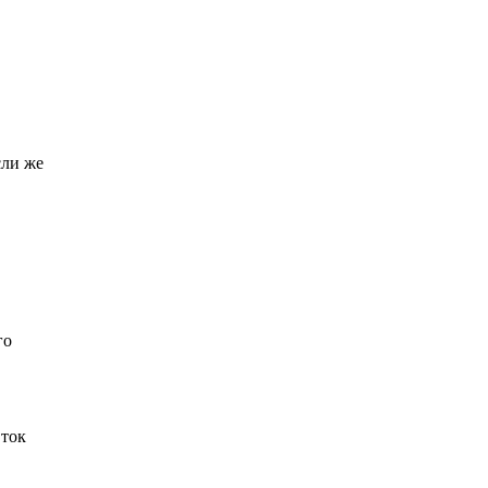
сли же
го
 ток