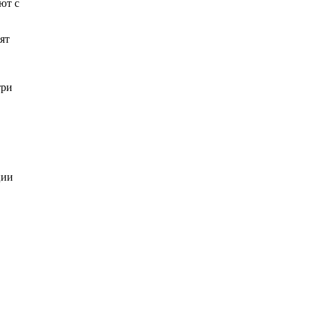
ют с
ят
три
ции