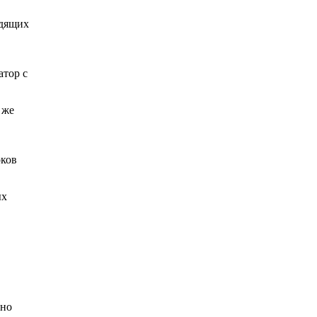
одящих
атор с
 же
оков
ых
ьно