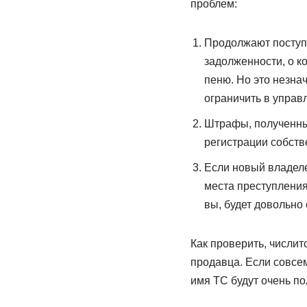
проблем:
Продолжают поступа
задолженности, о к
пеню. Но это незна
ограничить в управ
Штрафы, полученные
регистрации собстве
Если новый владеле
места преступления,
вы, будет довольно
Как проверить, числи
продавца. Если совсе
имя ТС будут очень по