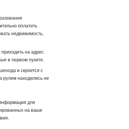
бразования
ительно оплатить
овать недвижимость,
 приходить на адрес
ные в первом пункте.
шехода и скроется с
за рулем находились не
 информация для
рированных на ваше
вия.