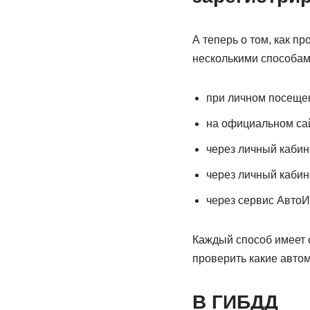
А теперь о том, как п
несколькими способам
при личном посеще
на официальном са
через личный кабин
через личный кабин
через сервис АвтоИ
Каждый способ имеет 
проверить какие авто
В ГИБДД