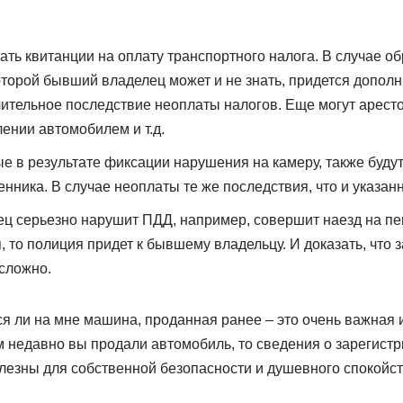
ть квитанции на оплату транспортного налога. В случае о
оторой бывший владелец может и не знать, придется дополн
чительное последствие неоплаты налогов. Еще могут арест
лении автомобилем и т.д.
 в результате фиксации нарушения на камеру, также будут
нника. В случае неоплаты те же последствия, что и указан
ц серьезно нарушит ПДД, например, совершит наезд на пе
 то полиция придет к бывшему владельцу. И доказать, что 
 сложно.
тся ли на мне машина, проданная ранее – это очень важная
м недавно вы продали автомобиль, то сведения о зарегист
лезны для собственной безопасности и душевного спокойст