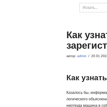
Перейти
к
содержимому
Как узна
зарегис
автор:
admin
20.01.202
Как узнат
Казалось бы, информац
логического объяснени
ниоткуда машина в соб