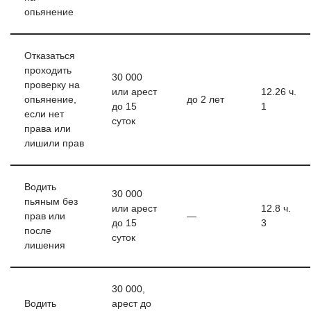
опьянение
Отказаться
проходить
30 000
проверку на
или арест
12.26 ч.
опьянение,
до 2 лет
до 15
1
если нет
суток
права или
лишили прав
Водить
30 000
пьяным без
или арест
12.8 ч.
прав или
—
до 15
3
после
суток
лишения
30 000,
Водить
арест до